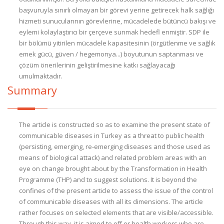
başvuruyla sınırlı olmayan bir görevi yerine getirecek halk sağlığı
hizmeti sunucularının görevlerine, mücadelede bütüncü bakışı ve
eylemi kolaylaştırıcı bir çerçeve sunmak hedefl enmiştir. SDP ile
bir bölümü yitirilen mücadele kapasitesinin (örgütlenme ve sağlık
emek gücü, güven / hegemonya...) boyutunun saptanması ve
çözüm önerilerinin geliştirilmesine katkı sağlayacağı
umulmaktadır.
Summary
The article is constructed so as to examine the present state of
communicable diseases in Turkey as a threat to public health
(persisting, emerging, re-emerging diseases and those used as
means of biological attack) and related problem areas with an
eye on change brought about by the Transformation in Health
Programme (THP) and to suggest solutions. It is beyond the
confines of the present article to assess the issue of the control
of communicable diseases with all its dimensions. The article
rather focuses on selected elements that are visible/accessible.
Through this way, it is aimed to off er health workers who are