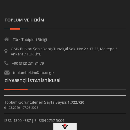
TOPLUM VE HEKİM
Türk Tabipleri Birliği
GMK Bulvarı Şehit Daniş Tunalıgil Sok. No: 2 / 17-23, Maltepe /
Ankara / TÜRKİYE
+90 (312) 231 31 79
toplumhekim@ttb.org.tr
ZİYARETÇİ İSTATİSTİKLERİ
Toplam Görüntülenen Sayfa Sayısı:
1,722,720
01.03.2020 - 07.08.2026
ISSN 1300-4387 | E-ISSN 2757-5004