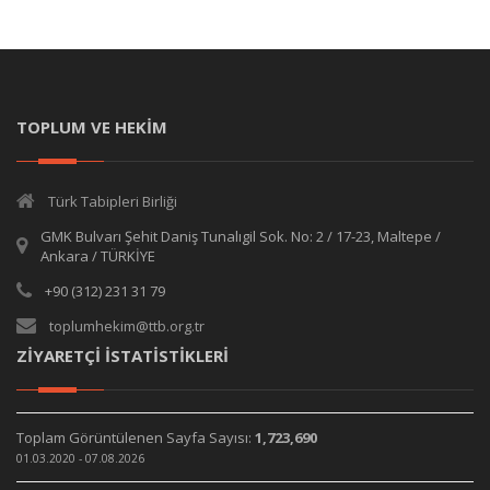
TOPLUM VE HEKİM
Türk Tabipleri Birliği
GMK Bulvarı Şehit Daniş Tunalıgil Sok. No: 2 / 17-23, Maltepe /
Ankara / TÜRKİYE
+90 (312) 231 31 79
toplumhekim@ttb.org.tr
ZİYARETÇİ İSTATİSTİKLERİ
Toplam Görüntülenen Sayfa Sayısı:
1,723,690
01.03.2020 - 07.08.2026