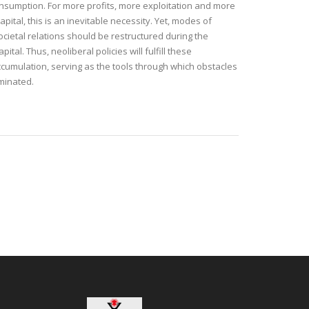
sumption. For more profits, more exploitation and more
pital, this is an inevitable necessity. Yet, modes of
cietal relations should be restructured during the
ital. Thus, neoliberal policies will fulfill these
ccumulation, serving as the tools through which obstacles
iminated.