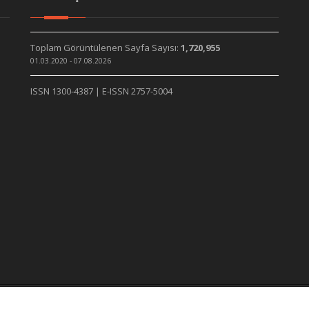
Toplam Görüntülenen Sayfa Sayısı:
1,720,955
01.03.2020 - 07.08.2026
ISSN 1300-4387 | E-ISSN 2757-5004