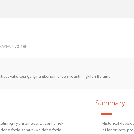
SAYFA:
170-180
ktisat Fakültesi Çalışma Ekonomisi ve Endüstri İlişkileri Bölümü
Summary
üketim için yeni emek arzı, yeni emek
Historical devel
ar, daha fazla sömürü ve daha fazla
of labor, new pro