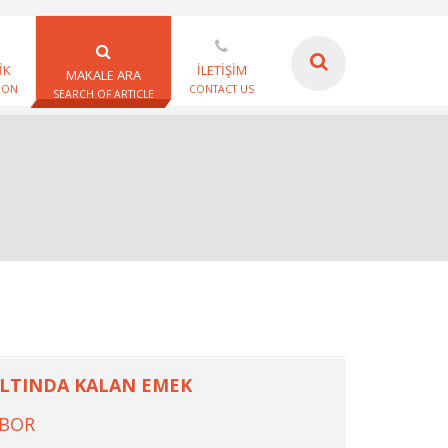
İK
İLETİŞİM
MAKALE ARA
ION
CONTACT US
SEARCH OF ARTICLE
ALTINDA KALAN EMEK
ABOR