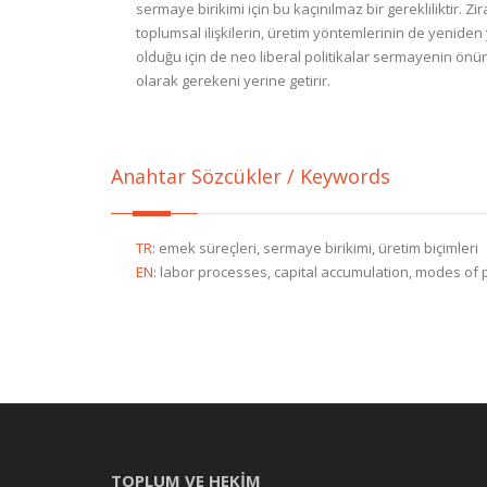
sermaye birikimi için bu kaçınılmaz bir gerekliliktir.
toplumsal ilişkilerin, üretim yöntemlerinin de yeniden 
olduğu için de neo liberal politikalar sermayenin önün
olarak gerekeni yerine getirir.
Anahtar Sözcükler / Keywords
TR
:
emek süreçleri, sermaye birikimi, üretim biçimleri
EN
:
labor processes, capital accumulation, modes of 
TOPLUM VE HEKİM