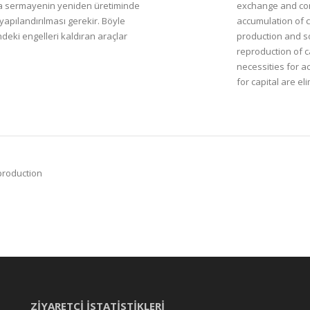
 Zira sermayenin yeniden üretiminde
exchange and con
yapılandırılması gerekir. Böyle
accumulation of ca
deki engelleri kaldıran araçlar
production and so
reproduction of cap
necessities for a
for capital are el
production
ZİYARETÇİ İSTATİSTİKLERİ