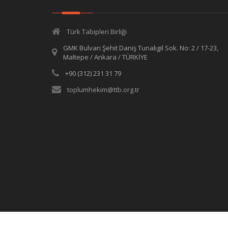
Türk Tabipleri Birliği
GMK Bulvarı Şehit Daniş Tunalıgil Sok. No: 2 / 17-23,
Maltepe / Ankara / TÜRKİYE
+90 (312) 231 31 79
toplumhekim@ttb.org.tr