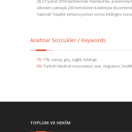
26-27 Şubat 2016 tarihlerinde İstanbul’da, aralarında 
ülkeden yaklaşık 200 temsilcinin katılımıyla düzenlen
Yapmalı” başlıklı sempozyumun sonuç bildirgesi sunu
Anahtar Sözcükler / Keywords
TR
:
TTB, savaş, göç, sağlık, bildirge
EN
:
Turkish Medical Association, war, migration, hea
TOPLUM VE HEKİM