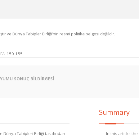
r ve Dünya Tabipler Birliği’nin resmi politika belgesi değildir.
FA:
150-155
ZYUMU SONUÇ BİLDİRGESİ
Summary
ve Dünya Tabipleri Birliği tarafından
In this article, 