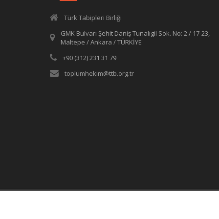
Türk Tabipleri Birliği
GMK Bulvarı Şehit Daniş Tunalıgil Sok. No: 2 / 17-23,
Maltepe / Ankara / TÜRKİYE
+90 (312) 231 31 79
toplumhekim@ttb.org.tr
© Türk Tabipleri Birliği