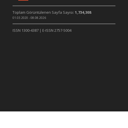
Toplam Görüntülenen Sayfa Sayısı:
1,734,308
01.03.2020 - 08.08.2026
ISSN 1300-4387 | E-ISSN 2757-5004