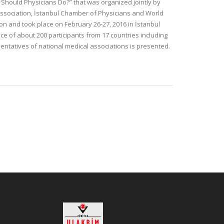
Should Physicians Do?” that was organized jointly by
Association, İstanbul Chamber of Physicians and World
on and took place on February 26-27, 2016 in İstanbul
ce of about 200 participants from 17 countries including
entatives of national medical associations is presented.