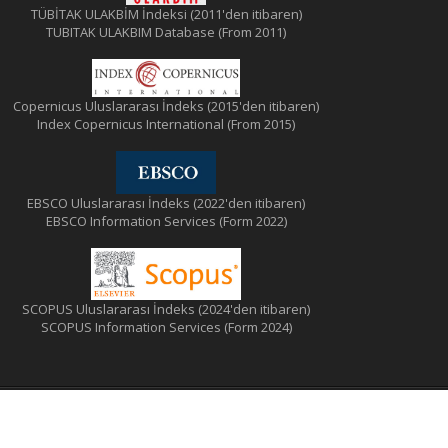
TÜBİTAK ULAKBİM İndeksi (2011'den itibaren)
TUBITAK ULAKBIM Database (From 2011)
Copernicus Uluslararası İndeks (2015'den itibaren)
Index Copernicus International (From 2015)
EBSCO Uluslararası İndeks (2022'den itibaren)
EBSCO Information Services (Form 2022)
SCOPUS Uluslararası İndeks (2024'den itibaren)
SCOPUS Information Services (Form 2024)