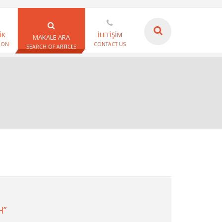
İK
İLETİŞİM
MAKALE ARA
ION
CONTACT US
SEARCH OF ARTICLE
H”