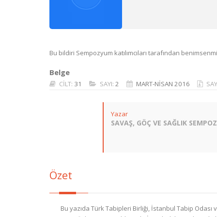
Bu bildiri Sempozyum katılımcıları tarafından benimsenmişti
Belge
CİLT:
31
SAYI:
2
MART-NİSAN 2016
SAY
Yazar
SAVAŞ, GÖÇ VE SAĞLIK SEMPO
Özet
Bu yazıda Türk Tabipleri Birliği, İstanbul Tabip Odası 