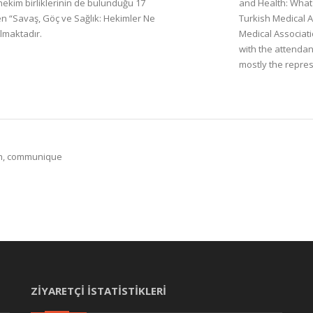
hekim birliklerinin de bulunduğu 17
and Health: What 
en “Savaş, Göç ve Sağlık: Hekimler Ne
Turkish Medical 
lmaktadır.
Medical Associati
with the attendan
mostly the repres
lth, communique
ZİYARETÇİ İSTATİSTİKLERİ