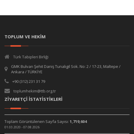
TOPLUM VE HEKİM
Türk Tabipleri Birliği
GMK Bulvarı Şehit Daniş Tunalıgil Sok. No: 2 / 17-23, Maltepe /
Ankara / TÜRKİYE
+90 (312) 231 31 79
toplumhekim@ttb.org.tr
ZİYARETÇİ İSTATİSTİKLERİ
Toplam Görüntülenen Sayfa Sayısı:
1,719,604
01.03.2020 - 07.08.2026