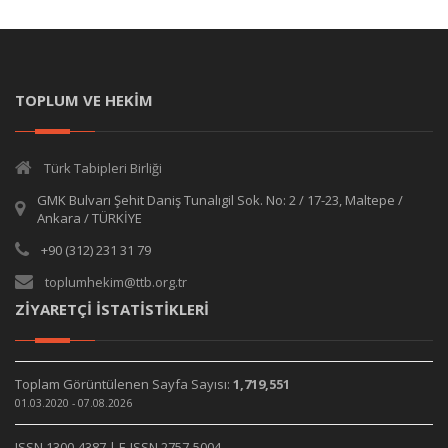
TOPLUM VE HEKİM
Türk Tabipleri Birliği
GMK Bulvarı Şehit Daniş Tunalıgil Sok. No: 2 / 17-23, Maltepe /
Ankara / TÜRKİYE
+90 (312) 231 31 79
toplumhekim@ttb.org.tr
ZİYARETÇİ İSTATİSTİKLERİ
Toplam Görüntülenen Sayfa Sayısı:
1,719,551
01.03.2020 - 07.08.2026
ISSN 1300-4387 | E-ISSN 2757-5004