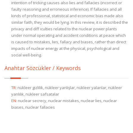
intention of tricking causes also lies and fallacies (incorrect or
faulty reasoning and erroneous inference). If fallacies and all
kinds of professional, statistical and economic bias made also
similar faith, they would be lying. In this review, it is described the
privacy and diff iculties related to the nuclear power plants
under normal operating and accident conditions at peace which
is caused to mistakes, lies, fallacy and biases, rather than direct
impacts of nuclear energy at the physical, psychological and
social well-being.
Anahtar Sözcükler / Keywords
TR
:
nükleer gizlilik, nükleer yanlışlar, nükleer yalanlar, nükleer
yanlılık, nükleer safsatalar
EN
:
nuclear secrecy, nuclear mistakes, nuclear lies, nuclear
biases, nuclear fallacies