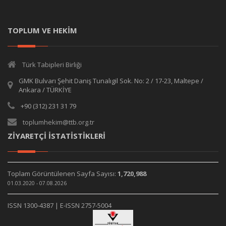
TOPLUM VE HEKİM
Türk Tabipleri Birliği
GMK Bulvarı Şehit Daniş Tunalıgil Sok. No: 2 / 17-23, Maltepe /
Ankara / TÜRKİYE
+90 (312) 231 31 79
toplumhekim@ttb.org.tr
ZİYARETÇİ İSTATİSTİKLERİ
Toplam Görüntülenen Sayfa Sayısı:
1,720,988
01.03.2020 - 07.08.2026
ISSN 1300-4387 | E-ISSN 2757-5004