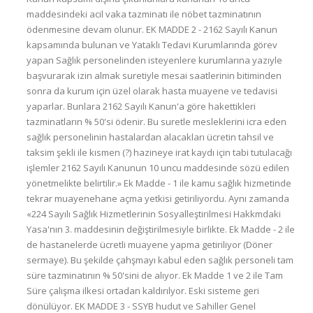
maddesindeki acil vaka tazminatı ile nöbet tazminatının
ödenmesine devam olunur. EK MADDE 2 - 2162 Sayılı Kanun
kapsamında bulunan ve Yataklı Tedavi Kurumlarında görev
yapan Sağlık personelinden isteyenlere kurumlarına yazıyle
başvurarak izin almak suretiyle mesai saatlerinin bitiminden
sonra da kurum için üzel olarak hasta muayene ve tedavisi
yaparlar. Bunlara 2162 Sayılı Kanun'a göre hakettikleri
tazminatların % 50'si ödenir. Bu suretle mesleklerini icra eden
sağlık personelinin hastalardan alacakları ücretin tahsil ve
taksim şekli ile kısmen (?) hazineye irat kaydı için tabi tutulacağı
işlemler 2162 Sayılı Kanunun 10 uncu maddesinde sözü edilen
yönetmelikte belirtilir.» Ek Madde - 1 ile kamu sağlık hizmetinde
tekrar muayenehane açma yetkisi getiriliyordu. Aynı zamanda
«224 Sayılı Sağlık Hizmetlerinin Sosyalleştirilmesi Hakkmdaki
Yasa'nın 3. maddesinin değiştirilmesiyle birlikte. Ek Madde - 2 ile
de hastanelerde ücretli muayene yapma getiriliyor (Döner
sermaye). Bu şekilde çahşmayı kabul eden sağlık personeli tam
süre tazminatının % 50'sini de alıyor. Ek Madde 1 ve 2 ile Tam
Süre çalışma ilkesi ortadan kaldırılyor. Eski sisteme geri
dönülüyor. EK MADDE 3 - SSYB hudut ve Sahiller Genel