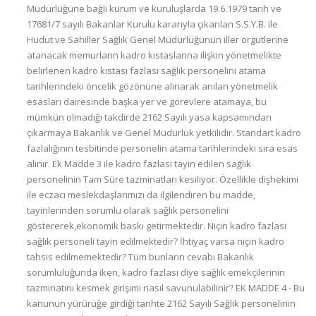
Müdürlüğüne bağlı kurum ve kuruluşlarda 19.6.1979 tarih ve
17681/7 sayılı Bakanlar Kurulu kararıyla çıkarılan S.S.Y.B. ile
Hudut ve Sahiller Sağlık Genel Müdürlüğünün iller örgütlerine
atanacak memurların kadro kıstaslarına ilişkin yönetmelikte
belirlenen kadro kıstası fazlası sağlık personelini atama
tarihlerindeki öncelik gözönüne alınarak anılan yönetmelik
esasları dairesinde başka yer ve görevlere atamaya, bu
mümkün olmadığı takdirde 2162 Sayılı yasa kapsamından
çıkarmaya Bakanlık ve Genel Müdürlük yetkilidir. Standart kadro
fazlalığının tesbitinde personelin atama tarihlerindeki sıra esas
alınır. Ek Madde 3 ile kadro fazlası tayin edilen sağlık
personelinin Tam Süre tazminatları kesiliyor. Özellikle dişhekimi
ile eczacı meslekdaşlarımızı da ilgilendiren bu madde,
tayinlerinden sorumlu olarak sağlık personelini
göstererek,ekonomik baskı getirmektedir. Niçin kadro fazlası
sağlık personeli tayin edilmektedir? İhtiyaç varsa niçin kadro
tahsis edilmemektedir? Tüm bunların cevabı Bakanlık
sorumluluğunda iken, kadro fazlası diye sağlık emekçilerinin
tazminatını kesmek girişimi nasıl savunulabilinir? EK MADDE 4 - Bu
kanunun yürürüğe girdiği tarihte 2162 Sayılı Sağlık personelinin