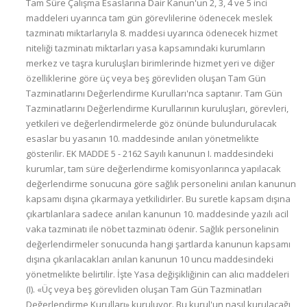
Tam Süre Çalışma Esaslarına Dair Kanun'un 2, 3, 4 ve 5 inci
maddeleri uyarınca tam gün görevlilerine ödenecek meslek
tazminatı miktarlarıyla 8. maddesi uyarınca ödenecek hizmet
niteliği tazminatı miktarları yasa kapsamındaki kurumların
merkez ve taşra kuruluşları birimlerinde hizmet yeri ve diğer
özelliklerine göre üç veya beş görevliden oluşan Tam Gün
Tazminatlarını Değerlendirme Kurulları'nca saptanır. Tam Gün
Tazminatlarını Değerlendirme Kurullarının kuruluşları, görevleri,
yetkileri ve değerlendirmelerde göz önünde bulundurulacak
esaslar bu yasanın 10. maddesinde anılan yönetmelikte
gösterilir. EK MADDE 5 - 2162 Sayılı kanunun I. maddesindeki
kurumlar, tam süre değerlendirme komisyonlarınca yapılacak
değerlendirme sonucuna göre sağlık personelini anılan kanunun
kapsamı dışına çıkarmaya yetkilidirler. Bu suretle kapsam dışına
çıkartılanlara sadece anılan kanunun 10. maddesinde yazılı acil
vaka tazminatı ile nöbet tazminatı ödenir. Sağlık personelinin
değerlendirmeler sonucunda hangi şartlarda kanunun kapsamı
dışına çıkarılacakları anılan kanunun 10 uncu maddesindeki
yönetmelikte belirtilir. İşte Yasa değişikliğinin can alıcı maddeleri
(I). «Üç veya beş görevliden oluşan Tam Gün Tazminatları
Değerlendirme Kurulları» kuruluyor. Bu kurul'un nasıl kurulacağı