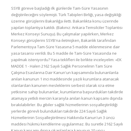
SSYB göreve başladığı ilk günlerde Tam-Süre Yasasının
değiştirileceğini söylemişti. Türk Tabipleri Birliği, yasa değişikliği
üzerine görüşlerini Bakanlığa iletti. Bakanlıkta konu üzerinde
yapılan toplantıya katıldı. (Bakınız: Ankara Temsilciler Toplantısı
Merkez Konseyi Sunuşu). Bu çalışmalar yapılırken, Merkez
Konseyi görüşlerini SSYB'na iletmişken, Bakanlık tarafından
Parlementoya Tam-Süre Yasasına 5 madde eklenmesine dair
yasa tasarısı verildi. Bu 5 madde ile Tam-Süre Yasasında ne
yapılmak isteniyordu? Yasa teklifleri ile birlikte inceleyelim: «EK
MADDE 1 - Halen 2162 Sayılı Sağlık Personelinin Tam Süre
Çalışma Esaslarına Dair Kanun'un kapsamında bulunanlarıla
anılan kanunun 1 inci maddesinde yazılı kurumlara atanacak
olanlardan kanunen mesleklerini serbest olarak icra etme
yetkisine sahip bulunanlar, kurumlarına başvurdukları takdirde
atamaya yetkili merciin kararıyla anılan kanun kapsamı dışında
bırakılabilirler. Bu gibiler sağlık hizmetlerinin sosyalleştirildiği
yerlerde görevli bulundukları takdirde 224 Sayılı Sağlık
Hizmetlerinin Sosyalleştirilmesi Hakkında Kanun'un 3 üncü
maddesi hükmü kendilerine uygulanmaz. Bu suretle 2162 Sayılı
Kanun kapsamı dışına çıkarılanlara kanunun 10 uncu