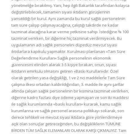
yönetmeliğe bırakılmış. Yani, hep ilgili Bakanlık tarafından kolayca
değiştirilebilecek, tamamen siyasi iktidarın görüşlerinin
yansıtıldığı bir kurul. Aynı zamanda bu kurul sağlık personelinin
tam süre çalışıp çalışmayacağına, çalıştığı takdirde ne kadar
tazminat alacağına karar verme yetkisine sahip. İstediğine % 100
tazminat verirken, bir diğerine hiç tazminat verdirmiyecek. Bu
uygulamanın adı sağlık personelini düpedüz mevcut siyasi
iktidarlara kapıkulu yapmaktır. Kurulması planlanan «Tam Süre
Değerlendirme Kurulları» Sağlık personelinin ekonomik
güvencesini elinden alarak 3-5 kişiye bırakan, onun, siyasi
iktidarın emirkulu olmasını getiren «Baskı Kurulları»dır. Özel
olarak getirilen yasa değişikliği, 1 ve 2 nci maddelerle Tam Süre
çalışma ilkesi ortadan kaldırıldığından, 3. madde ile aynı şartlar
altında çalışan sağlık personelinin bir kısmına tazminat verilirken,
diğerine kadro fazlası diye ödeme yapmayan ve son iki maddesi
ile sağlık kurumlarında «baskı kurulları» kurarak, kamu sağlık
kurumlarına ve sağlık personel arasına politikayı sokarak, son
derece tehlikeli ve mevcut siyasi iktidara göre yönlendirmeye
açık olan sonuçlar getireceğinden, bu değişikliklerin TÜMÜNE
BİRDEN TÜM SAĞLIK ELEMANLARI OLARAK KARŞI ÇIKMALIYIZ. Tam