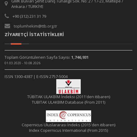
GMK Bulvarı Şehit Daniş Tunalıgil Sok. No: 2 / 17-23, Maltepe /
Ankara / TÜRKİYE
+90 (312) 231 31 79
toplumhekim@ttb.org.tr
ZİYARETÇİ İSTATİSTİKLERİ
Toplam Görüntülenen Sayfa Sayısı:
1,746,931
01.03.2020 - 10.08.2026
ISSN 1300-4387 | E-ISSN 2757-5004
TÜBİTAK ULAKBİM İndeksi (2011'den itibaren)
TUBITAK ULAKBIM Database (From 2011)
Copernicus Uluslararası İndeks (2015'den itibaren)
Index Copernicus International (From 2015)