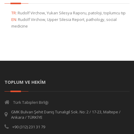
TR
:
Rudolf Virchow, Yukarı Silesya Raporu, patoloji, toplumcu tıp
EN
:
Rudolf Virchow, Upper Silesia Report, pathology, social
medicine
TOPLUM VE HEKİM
Türk Tabipleri Birliği
GMK Bulvarı Şehit Daniş Tunalıgil Sok. No: 2 / 17-23, Maltepe /
Ankara / TÜRKİYE
+90 (312) 231 31 79