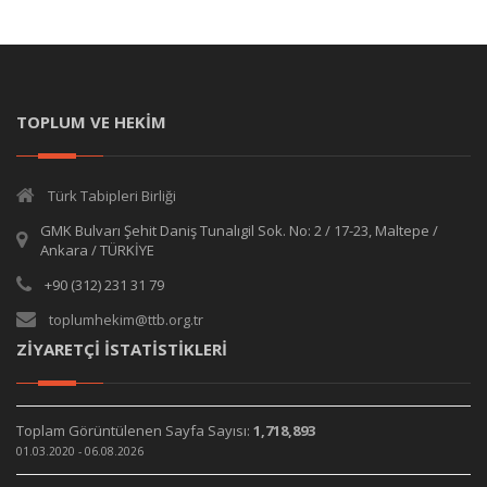
TOPLUM VE HEKİM
Türk Tabipleri Birliği
GMK Bulvarı Şehit Daniş Tunalıgil Sok. No: 2 / 17-23, Maltepe /
Ankara / TÜRKİYE
+90 (312) 231 31 79
toplumhekim@ttb.org.tr
ZİYARETÇİ İSTATİSTİKLERİ
Toplam Görüntülenen Sayfa Sayısı:
1,718,893
01.03.2020 - 06.08.2026