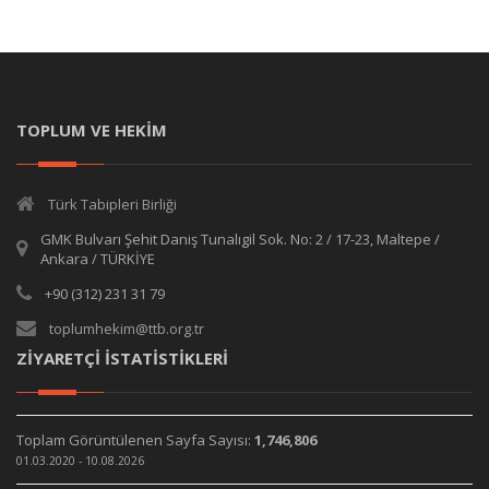
TOPLUM VE HEKİM
Türk Tabipleri Birliği
GMK Bulvarı Şehit Daniş Tunalıgil Sok. No: 2 / 17-23, Maltepe /
Ankara / TÜRKİYE
+90 (312) 231 31 79
toplumhekim@ttb.org.tr
ZİYARETÇİ İSTATİSTİKLERİ
Toplam Görüntülenen Sayfa Sayısı:
1,746,806
01.03.2020 - 10.08.2026