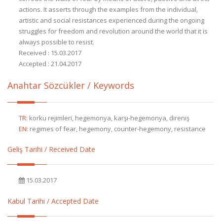
actions. It asserts through the examples from the individual,
artistic and social resistances experienced during the ongoing
struggles for freedom and revolution around the world that it is
always possible to resist.
Received : 15.03.2017
Accepted : 21.04.2017
Anahtar Sözcükler / Keywords
TR
:
korku rejimleri, hegemonya, karşı-hegemonya, direniş
EN
:
regimes of fear, hegemony, counter-hegemony, resistance
Geliş Tarihi / Received Date
15.03.2017
Kabul Tarihi / Accepted Date