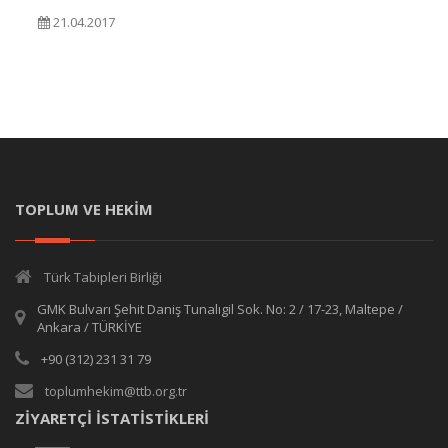
21.04.2017
TOPLUM VE HEKİM
Türk Tabipleri Birliği
GMK Bulvarı Şehit Daniş Tunalıgil Sok. No: 2 / 17-23, Maltepe /
Ankara / TÜRKİYE
+90 (312) 231 31 79
toplumhekim@ttb.org.tr
ZİYARETÇİ İSTATİSTİKLERİ