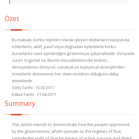
Özet
Bu makale, korku rejimleri olarak işleyen iktidarların karşısında
ezilenlerin, aktif, pasif veya doğrudan eylemlerle korku
duvarlarını nasıl aşındırdığını göstermeye çalışmaktadır. Dünyada
süren özgürlük ve devrim mücadelelerinde biriken,
deneyimlenen bireysel, sanatsal ve toplumsal direnişlerden
örneklerle direnmenin her daim mümkün olduğunu iddia
etmektedir.
Geliş Tarihi : 15.03.2017
Kabul Tarihi : 21.04.2017
Summary
This article intends to demonstrate how the people oppressed
by the governments, which operate as the regimes of fear,
corrode the walls of fear by means of active, passive and direct