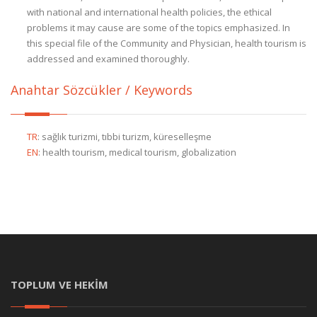
with national and international health policies, the ethical
problems it may cause are some of the topics emphasized. In
this special file of the Community and Physician, health tourism is
addressed and examined thoroughly.
Anahtar Sözcükler / Keywords
TR
:
sağlık turizmi, tıbbi turizm, küreselleşme
EN
:
health tourism, medical tourism, globalization
TOPLUM VE HEKİM