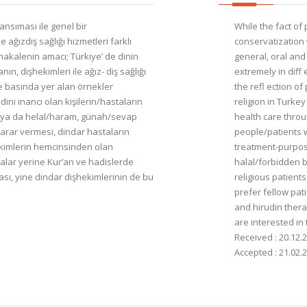
ansıması ile genel bir
While the fact of 
ağızdiş sağlığı hizmetleri farklı
conservatization w
makalenin amacı; Türkiye’ de dinin
general, oral and
 dişhekimleri ile ağız- diş sağlığı
extremely in diff 
e basında yer alan örnekler
the refl ection of
ini inancı olan kişilerin/hastaların
religion in Turke
z ya da helal/haram, günah/sevap
health care throu
arar vermesi, dindar hastaların
people/patients 
hekimlerin hemcinsinden olan
treatment-purpose
malar yerine Kur’an ve hadislerde
halal/forbidden b
sı, yine dindar dişhekimlerinin de bu
religious patients
prefer fellow pat
and hirudin thera
are interested in 
Received : 20.12.
Accepted : 21.02.