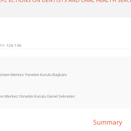
FL ECTIONS ON DENTISTS AND ORAL HEALTH SERCI
FA:
126-136
16. Dönem Merkez Yönetim Kurulu Başkanı
Dönem Merkez Yönetim Kurulu Genel Sekreteri
Summary