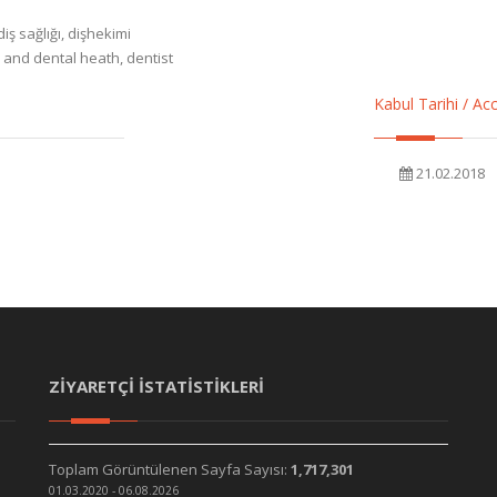
ş sağlığı, dişhekimi
al and dental heath, dentist
Kabul Tarihi / A
21.02.2018
ZİYARETÇİ İSTATİSTİKLERİ
Toplam Görüntülenen Sayfa Sayısı:
1,717,301
01.03.2020 - 06.08.2026