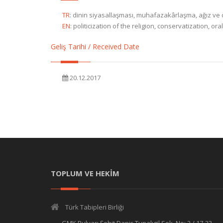
TR
:
dinin siyasallaşması, muhafazakârlaşma, ağız ve di
EN
:
politicization of the religion, conservatization, or
Geliş Tarihi / Received Date
20.12.2017
TOPLUM VE HEKİM
Türk Tabipleri Birliği