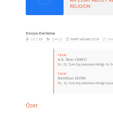
AN ESSAY ABOUT RE
RELIGION
Dosya-Derleme
CİLT:
33
SAYI:
2
MART-NİSAN 2018
SAY
Yazar
A.R. İlker CEBECİ
Dr., Dt. Türk Diş Hekimleri Birliği 
Yazar
Neslihan SEVİM
Dt., 16. Türk Diş Hekimleri Birliği 
Özet