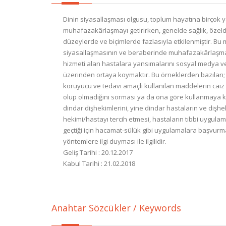
Dinin siyasallaşması olgusu, toplum hayatına birçok y
muhafazakârlaşmayı getirirken, genelde sağlık, özelde 
düzeylerde ve biçimlerde fazlasıyla etkilenmiştir. Bu 
siyasallaşmasının ve beraberinde muhafazakârlaşmanın,
hizmeti alan hastalara yansımalarını sosyal medya v
üzerinden ortaya koymaktır. Bu örneklerden bazıları; d
koruyucu ve tedavi amaçlı kullanılan maddelerin cai
olup olmadığını sorması ya da ona göre kullanmaya k
dindar dişhekimlerini, yine dindar hastaların ve diş
hekimi/hastayı tercih etmesi, hastaların tıbbi uygula
geçtiği için hacamat-sülük gibi uygulamalara başvurma
yöntemlere ilgi duyması ile ilgilidir.
Geliş Tarihi : 20.12.2017
Kabul Tarihi : 21.02.2018
Anahtar Sözcükler / Keywords