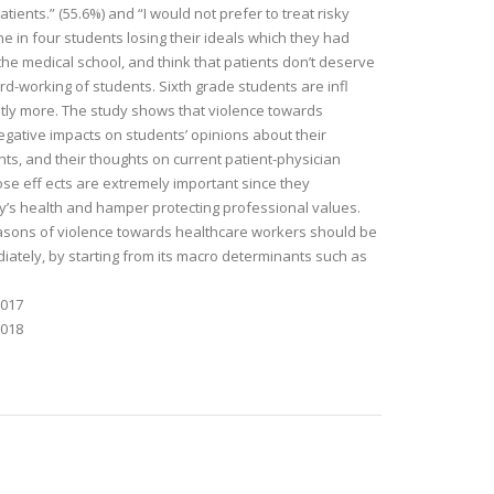
ients.” (55.6%) and “I would not prefer to treat risky
ne in four students losing their ideals which they had
he medical school, and think that patients don’t deserve
d-working of students. Sixth grade students are infl
tly more. The study shows that violence towards
gative impacts on students’ opinions about their
nts, and their thoughts on current patient-physician
ose eff ects are extremely important since they
y’s health and hamper protecting professional values.
asons of violence towards healthcare workers should be
iately, by starting from its macro determinants such as
2017
2018