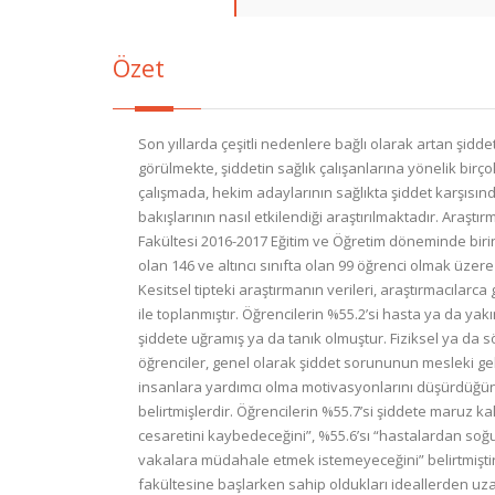
Özet
Son yıllarda çeşitli nedenlere bağlı olarak artan şidde
görülmekte, şiddetin sağlık çalışanlarına yönelik birç
çalışmada, hekim adaylarının sağlıkta şiddet karşısın
bakışlarının nasıl etkilendiği araştırılmaktadır. Araştı
Fakültesi 2016-2017 Eğitim ve Öğretim döneminde birinc
olan 146 ve altıncı sınıfta olan 99 öğrenci olmak üzere
Kesitsel tipteki araştırmanın verileri, araştırmacılarca 
ile toplanmıştır. Öğrencilerin %55.2’si hasta ya da ya
şiddete uğramış ya da tanık olmuştur. Fiziksel ya da 
öğrenciler, genel olarak şiddet sorununun mesleki gele
insanlara yardımcı olma motivasyonlarını düşürdüğü
belirtmişlerdir. Öğrencilerin %55.7’si şiddete maruz 
cesaretini kaybedeceğini”, %55.6’sı “hastalardan soğuya
vakalara müdahale etmek istemeyeceğini” belirtmiştir. 
fakültesine başlarken sahip oldukları ideallerden uz