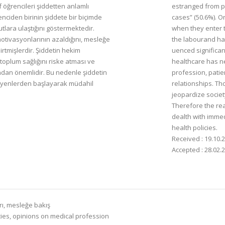
f öğrencileri şiddetten anlamlı
estranged from pat
nciden birinin şiddete bir biçimde
cases” (50.6%). O
utlara ulaştığını göstermektedir.
when they enter t
motivasyonlarının azaldığını, mesleğe
the labourand har
irtmişlerdir. Şiddetin hekim
uenced significan
toplum sağlığını riske atması ve
healthcare has ne
ndan önemlidir. Bu nedenle şiddetin
profession, patie
irleyenlerden başlayarak müdahil
relationships. Th
jeopardize societ
Therefore the re
dealth with immed
health policies.
Received : 19.10.
Accepted : 28.02.
arı, mesleğe bakış
cies, opinions on medical profession