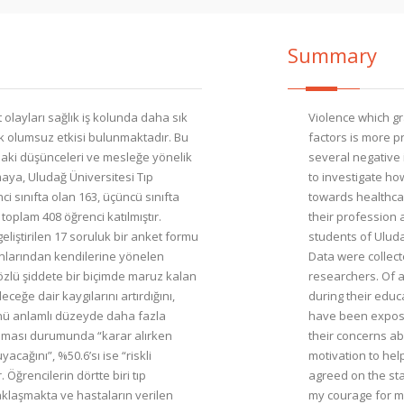
Summary
t olayları sağlık iş kolunda daha sık
Violence which g
ok olumsuz etkisi bulunmaktadır. Bu
factors is more p
daki düşünceleri ve mesleğe yönelik
several negative 
rmaya, Uludağ Üniversitesi Tıp
to investigate ho
i sınıfta olan 163, üçüncü sınıfta
towards healthcar
 toplam 408 öğrenci katılmıştır.
their profession a
geliştirilen 17 soruluk bir anket formu
students of Uluda
kınlarından kendilerine yönelen
Data were collec
sözlü şiddete bir biçimde maruz kalan
researchers. Of a
ceğe dair kaygılarını artırdığını,
during their educ
nü anlamlı düzeyde daha fazla
have been expose
kalması durumunda “karar alırken
their concerns a
cağını”, %50.6’sı ise “riskli
motivation to help
Öğrencilerin dörtte biri tıp
agreed on the sta
aklaşmakta ve hastaların verilen
my courage for me