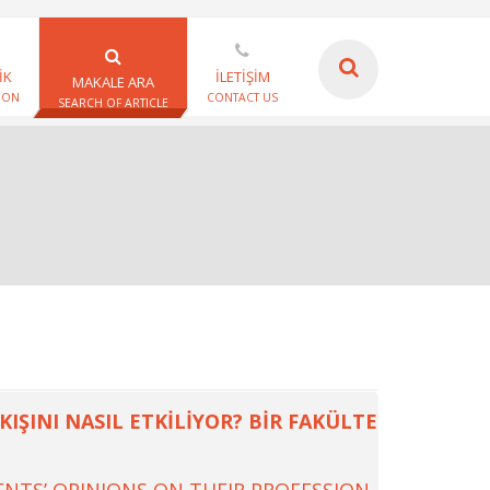
İK
İLETİŞİM
MAKALE ARA
ION
CONTACT US
SEARCH OF ARTICLE
IŞINI NASIL ETKİLİYOR? BİR FAKÜLTE