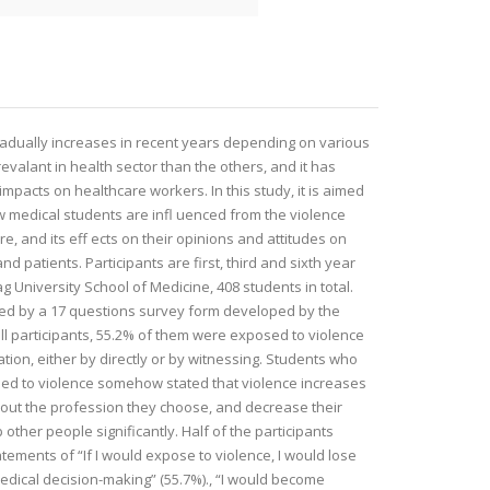
radually increases in recent years depending on various
revalant in health sector than the others, and it has
impacts on healthcare workers. In this study, it is aimed
w medical students are infl uenced from the violence
e, and its eff ects on their opinions and attitudes on
nd patients. Participants are first, third and sixth year
g University School of Medicine, 408 students in total.
ted by a 17 questions survey form developed by the
ll participants, 55.2% of them were exposed to violence
ation, either by directly or by witnessing. Students who
d to violence somehow stated that violence increases
bout the profession they choose, and decrease their
 other people significantly. Half of the participants
tements of “If I would expose to violence, I would lose
dical decision-making” (55.7%)., “I would become