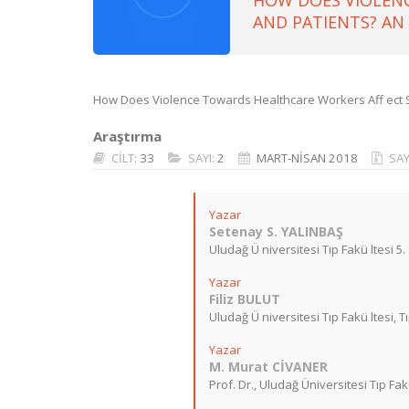
HOW DOES VIOLENC
AND PATIENTS? AN
How Does Violence Towards Healthcare Workers Aff ect S
Araştırma
CİLT:
33
SAYI:
2
MART-NİSAN 2018
SAY
Yazar
Setenay S. YALINBAŞ
Uludağ Ü niversitesi Tıp Fakü ltesi 5. 
Yazar
Filiz BULUT
Uludağ Ü niversitesi Tıp Fakü ltesi, T
Yazar
M. Murat CİVANER
Prof. Dr., Uludağ Üniversitesi Tıp Fakü