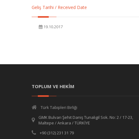
Geliş Tarihi / Received Date
19.10.2017
TOPLUM VE HEKİM
Türk Tabipleri Birliği
GMK Bulvarı Şehit Daniş Tunalıgil Sok. No: 2 / 17-23,
Maltepe / Ankara / TÜRKİYE
+90 (312) 231 31 79