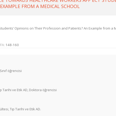
E TOWARDS HEALTHCARE WORKERS AFF ECT STUDE
 EXAMPLE FROM A MEDICAL SCHOOL
tudents’ Opinions on Their Profession and Patients? An Example from a 
FA:
148-160
Sınıf öğrencisi
ıp Tarihi ve Etik AD, Doktora öğrencisi
ltesi, Tıp Tarihi ve Etik AD.