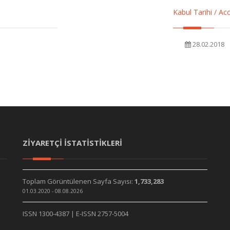
Kabul Tarihi / A
28.02.2018
ZİYARETÇİ İSTATİSTİKLERİ
Toplam Görüntülenen Sayfa Sayısı:
1,733,283
01.03.2020 - 08.08.2026
ISSN 1300-4387 | E-ISSN 2757-5004