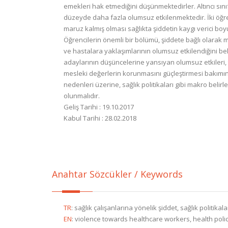
emekleri hak etmediğini düşünmektedirler. Altıncı sını
düzeyde daha fazla olumsuz etkilenmektedir. İki öğre
maruz kalmış olması sağlıkta şiddetin kaygı verici boy
Öğrencilerin önemli bir bölümü, şiddete bağlı olarak 
ve hastalara yaklaşımlarının olumsuz etkilendiğini bel
adaylarının düşüncelerine yansıyan olumsuz etkileri, 
mesleki değerlerin korunmasını güçleştirmesi bakımı
nedenleri üzerine, sağlık politikaları gibi makro bel
olunmalıdır.
Geliş Tarihi : 19.10.2017
Kabul Tarihi : 28.02.2018
Anahtar Sözcükler / Keywords
TR
:
sağlık çalışanlarına yönelik şiddet, sağlık politikal
EN
:
violence towards healthcare workers, health poli