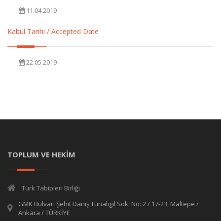
11.04.2019
Kabul Tarihi / Accepted Date
22.05.2019
TOPLUM VE HEKİM
Türk Tabipleri Birliği
GMK Bulvarı Şehit Daniş Tunalıgil Sok. No: 2 / 17-23, Maltepe /
Ankara / TÜRKİYE