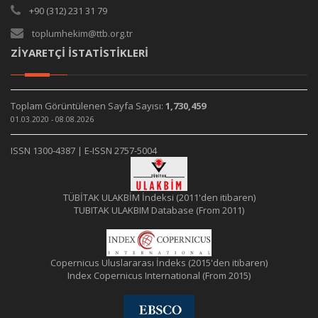
+90 (312) 231 31 79
toplumhekim@ttb.org.tr
ZİYARETÇİ İSTATİSTİKLERİ
Toplam Görüntülenen Sayfa Sayısı:
1,730,459
01.03.2020 - 08.08.2026
ISSN 1300-4387 | E-ISSN 2757-5004
TÜBİTAK ULAKBİM İndeksi (2011'den itibaren)
TUBITAK ULAKBIM Database (From 2011)
Copernicus Uluslararası İndeks (2015'den itibaren)
Index Copernicus International (From 2015)