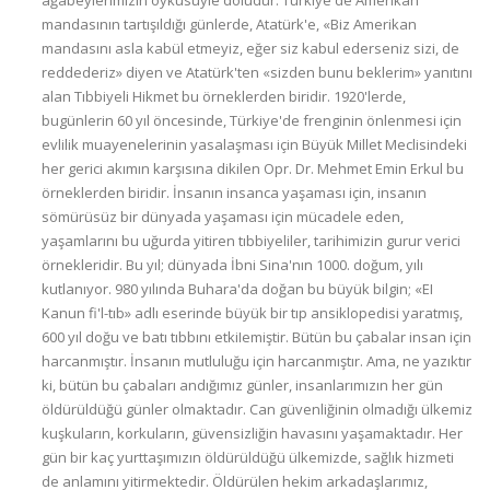
ağabeylerimizin öyküsüyle doludur. Türkiye'de Amerikan
mandasının tartışıldığı günlerde, Atatürk'e, «Biz Amerikan
mandasını asla kabül etmeyiz, eğer siz kabul ederseniz sizi, de
reddederiz» diyen ve Atatürk'ten «sizden bunu beklerim» yanıtını
alan Tıbbiyeli Hikmet bu örneklerden biridir. 1920'lerde,
bugünlerin 60 yıl öncesinde, Türkiye'de frenginin önlenmesi için
evlilik muayenelerinin yasalaşması için Büyük Millet Meclisindeki
her gerici akımın karşısına dikilen Opr. Dr. Mehmet Emin Erkul bu
örneklerden biridir. İnsanın insanca yaşaması için, insanın
sömürüsüz bir dünyada yaşaması için mücadele eden,
yaşamlarını bu uğurda yitiren tıbbiyeliler, tarihimizin gurur verici
örnekleridir. Bu yıl; dünyada İbni Sina'nın 1000. doğum, yılı
kutlanıyor. 980 yılında Buhara'da doğan bu büyük bilgin; «EI
Kanun fi'l-tıb» adlı eserinde büyük bir tıp ansiklopedisi yaratmış,
600 yıl doğu ve batı tıbbını etkiIemiştir. Bütün bu çabalar insan için
harcanmıştır. İnsanın mutluluğu için harcanmıştır. Ama, ne yazıktır
ki, bütün bu çabaları andığımız günler, insanlarımızın her gün
öldürüldüğü günler olmaktadır. Can güvenliğinin olmadığı ülkemiz
kuşkuların, korkuların, güvensizliğin havasını yaşamaktadır. Her
gün bir kaç yurttaşımızın öldürüldüğü ülkemizde, sağlık hizmeti
de anlamını yitirmektedir. Öldürülen hekim arkadaşlarımız,