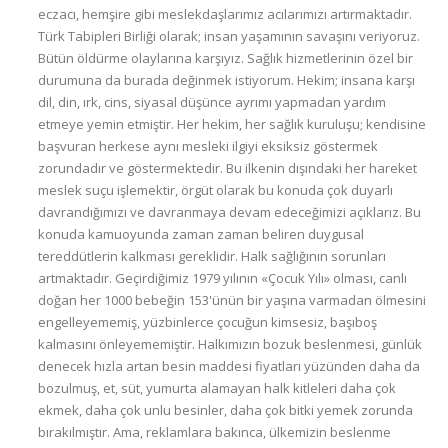
eczacı, hemşire gibi meslekdaşlarımız acılarımızı artırmaktadır.
Türk Tabipleri Birliği olarak; insan yaşamının savaşını veriyoruz.
Bütün öldürme olaylarına karşıyız. Sağlık hizmetlerinin özel bir
durumuna da burada değinmek istiyorum. Hekim; insana karşı
dil, din, ırk, cins, siyasal düşünce ayrımı yapmadan yardım
etmeye yemin etmiştir. Her hekim, her sağlık kuruluşu; kendisine
başvuran herkese aynı mesleki ilgiyi eksiksiz göstermek
zorundadır ve göstermektedir. Bu ilkenin dışındaki her hareket
meslek suçu işlemektir, örgüt olarak bu konuda çok duyarlı
davrandığımızı ve davranmaya devam edeceğimizi açıklarız. Bu
konuda kamuoyunda zaman zaman beliren duygusal
tereddütlerin kalkması gereklidir. Halk sağlığının sorunları
artmaktadır. Geçirdiğimiz 1979 yılının «Çocuk Yılı» olması, canlı
doğan her 1000 bebeğin 153'ünün bir yaşına varmadan ölmesini
engelleyememiş, yüzbinlerce çocuğun kimsesiz, başıboş
kalmasını önleyememiştir. Halkımızın bozuk beslenmesi, günlük
denecek hızla artan besin maddesi fiyatları yüzünden daha da
bozulmuş, et, süt, yumurta alamayan halk kitleleri daha çok
ekmek, daha çok unlu besinler, daha çok bitki yemek zorunda
bırakılmıştır. Ama, reklamlara bakınca, ülkemizin beslenme