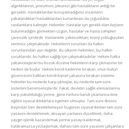
algınlıklarının, pneumoni, pleurezi gibi hastalıkların arttığı bir
gerçektir. Hastalıklardan koruyamadığımız insanların
yakalandıkları hastalıklardan kurtarılması da çoğunlukla
rastlantılara kalmıştır. Hekimler; hastalar için gerekli olan ilaçların
bulunmadığını görmekten üzgün, hastalar ve hasta sahipleri
çaresizlik içindedir. Hastaneler yakıtsızlıktan; enerji yokluğundan
verimsiz çalışmaktadır. Hekimlerin sorunları da halkın
sorunlarından ayrı değildir. Bu ülkenin hekimleri, bu halkın
çocuklarıdır, bu halkın sağlığı için çalışmaktadırlar. Hekimi halka
yabancılaştıran bu bozuk düzene hekimlerin karşı çıkmasının bir
nedeni de budur. Hekimi kendi kaderine bırakan, onun bütün
güvencesini halktan kendi kişisel çabasına bırakan sisteme
hekimler bu nedenle karşı çıkmışlar, bu nedenle tam-süre
sistemini benimsemişlerdir. Fakat, devletin sağlık elemanlarına
karşı yükümlülüğü yerine, gene herkesi kendi çıkarlarına itme
eğilimi siyasal iktidarlara egemen olmuştur. Tam-süre ilkesini
başından beri desteklemeyen bugünün siyasal iktidarı tam süre
yasasını desteklemek, aksayan yanlarını düzeltmek, daha
yaygın işlerlik kazandırmak yerine yasayı kaldırmak,
kaldıramazsa yozlaştırmak, dahası tam-süre yasasını çalışanlara