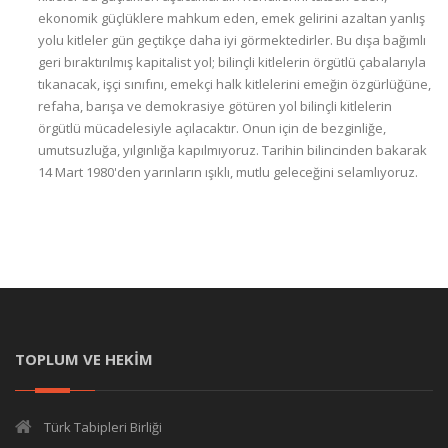
ekonomik güçlüklere mahkum eden, emek gelirini azaltan yanlış
yolu kitleler gün geçtikçe daha iyi görmektedirler. Bu dışa bağımlı
geri bıraktırılmış kapitalist yol; bilinçli kitlelerin örgütlü çabalarıyla
tıkanacak, işçi sınıfını, emekçi halk kitlelerini emeğin özgürlüğüne,
refaha, barışa ve demokrasiye götüren yol bilinçli kitlelerin
örgütlü mücadelesiyle açılacaktır. Onun için de bezginliğe,
umutsuzluğa, yılgınlığa kapılmıyoruz. Tarihin bilincinden bakarak
14 Mart 1980'den yarınların ışıklı, mutlu geleceğini selamlıyoruz.
TOPLUM VE HEKİM
Türk Tabipleri Birliği