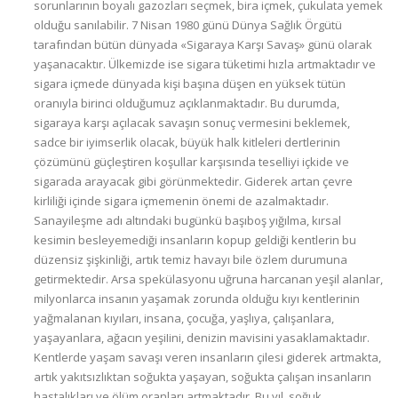
sorunlarının boyalı gazozları seçmek, bira içmek, çukulata yemek
olduğu sanılabilir. 7 Nisan 1980 günü Dünya Sağlık Örgütü
tarafından bütün dünyada «Sigaraya Karşı Savaş» günü olarak
yaşanacaktır. Ülkemizde ise sigara tüketimi hızla artmaktadır ve
sigara içmede dünyada kişi başına düşen en yüksek tütün
oranıyla birinci olduğumuz açıklanmaktadır. Bu durumda,
sigaraya karşı açılacak savaşın sonuç vermesini beklemek,
sadce bir iyimserlik olacak, büyük halk kitleleri dertlerinin
çözümünü güçleştiren koşullar karşısında teselliyi içkide ve
sigarada arayacak gibi görünmektedir. Giderek artan çevre
kirliliği içinde sigara içmemenin önemi de azalmaktadır.
Sanayileşme adı altındaki bugünkü başıboş yığılma, kırsal
kesimin besleyemediği insanların kopup geldiği kentlerin bu
düzensiz şişkinliği, artık temiz havayı bile özlem durumuna
getirmektedir. Arsa spekülasyonu uğruna harcanan yeşil alanlar,
milyonlarca insanın yaşamak zorunda olduğu kıyı kentlerinin
yağmalanan kıyıları, insana, çocuğa, yaşlıya, çalışanlara,
yaşayanlara, ağacın yeşiIini, denizin mavisini yasaklamaktadır.
Kentlerde yaşam savaşı veren insanların çilesi giderek artmakta,
artık yakıtsızlıktan soğukta yaşayan, soğukta çalışan insanların
hastalıkları ve ölüm oranları artmaktadır. Bu yıl, soğuk