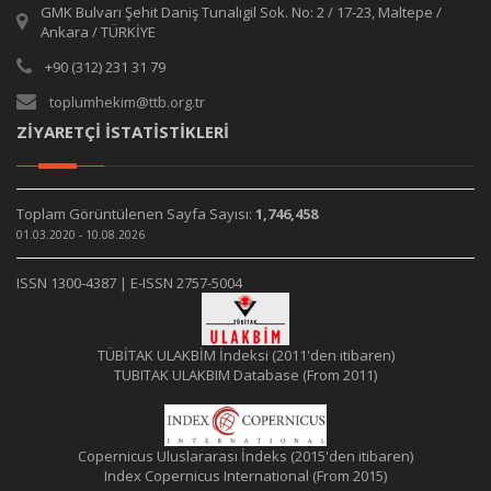
GMK Bulvarı Şehit Daniş Tunalıgil Sok. No: 2 / 17-23, Maltepe /
Ankara / TÜRKİYE
+90 (312) 231 31 79
toplumhekim@ttb.org.tr
ZİYARETÇİ İSTATİSTİKLERİ
Toplam Görüntülenen Sayfa Sayısı:
1,746,458
01.03.2020 - 10.08.2026
ISSN 1300-4387 | E-ISSN 2757-5004
TÜBİTAK ULAKBİM İndeksi (2011'den itibaren)
TUBITAK ULAKBIM Database (From 2011)
Copernicus Uluslararası İndeks (2015'den itibaren)
Index Copernicus International (From 2015)