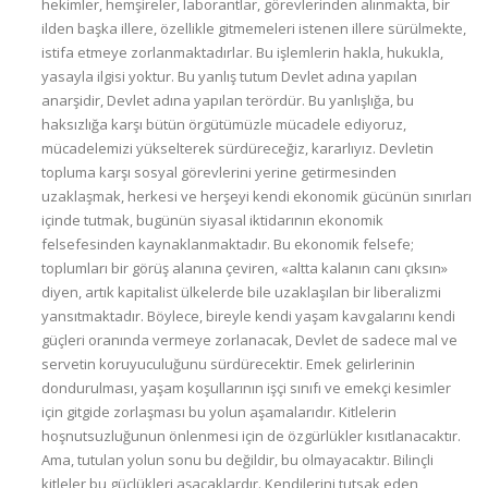
hekimler, hemşireler, laborantlar, görevlerinden alınmakta, bir
ilden başka illere, özellikle gitmemeleri istenen illere sürülmekte,
istifa etmeye zorlanmaktadırlar. Bu işlemlerin hakla, hukukla,
yasayla ilgisi yoktur. Bu yanlış tutum Devlet adına yapılan
anarşidir, Devlet adına yapılan terördür. Bu yanlışlığa, bu
haksızlığa karşı bütün örgütümüzle mücadele ediyoruz,
mücadelemizi yükselterek sürdüreceğiz, kararlıyız. Devletin
topluma karşı sosyal görevlerini yerine getirmesinden
uzaklaşmak, herkesi ve herşeyi kendi ekonomik gücünün sınırları
içinde tutmak, bugünün siyasal iktidarının ekonomik
felsefesinden kaynaklanmaktadır. Bu ekonomik felsefe;
toplumları bir görüş alanına çeviren, «altta kalanın canı çıksın»
diyen, artık kapitalist ülkelerde bile uzaklaşılan bir liberalizmi
yansıtmaktadır. Böylece, bireyle kendi yaşam kavgalarını kendi
güçleri oranında vermeye zorlanacak, Devlet de sadece mal ve
servetin koruyuculuğunu sürdürecektir. Emek gelirlerinin
dondurulması, yaşam koşullarının işçi sınıfı ve emekçi kesimler
için gitgide zorlaşması bu yolun aşamalarıdır. Kitlelerin
hoşnutsuzluğunun önlenmesi için de özgürlükler kısıtlanacaktır.
Ama, tutulan yolun sonu bu değildir, bu olmayacaktır. Bilinçli
kitleler bu güçlükleri aşacaklardır. Kendilerini tutsak eden,