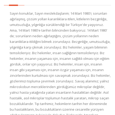
Sayın konuklar, Sayın meslekdaşlarım; 14 Mart 1980'i; sorunları
ağırlaşmış, çözüm yolları karanlıklara itilen, kitlelerin bezginliğe,
umutsuzluğa, yılgınlığa sürüklendiği bir Türkiye'de yaşıyoruz.
Ama, 14 Mart 1980'e tarihin bilincinden bakıyoruz. 14 Mart 1980'
de; sorunların neden ağırlaştığını, çözüm yollarının neden
karanlıklara itildiğini bilmek zorundayız. Bezginliğe, umutsuzluğa,
yılgınlığa karşı çıkmak zorundayız. Biz hekimler, yaşam biliminin
temsilcileriyiz. Biz hekimler, insan sağlığının temsilcileriyiz. Biz
hekimler, insanın yaşaması için, insanın sağlıklı olması için eğitim
gördük, onlar için yaşıyoruz. Biz hekimler, insan için, insanın
insan gibi yaşaması için, insanın özgür yaşaması için, insanın
zincirlerinden kurtulması için savaşmak zorundayız. Biz hekimler,
gözlerimizi topluma çevirmek zorundayız. Savaş alanımız; yalnız
mikroskobun merceklerinden gördüğümüz mikroplar değildir,
yalnız hasta yatağında yatan insanların hastalıkları değildir. Asıl
hastalık, asıl mikroplar toplumun hastalık yaratan, mikrop saçan
bozukluklarıdır. Tıp tarihimiz, hekimlerin tarihin her döneminde
bu hastalıkların, bu bozuklukların üzerine cesaretle yürüyen