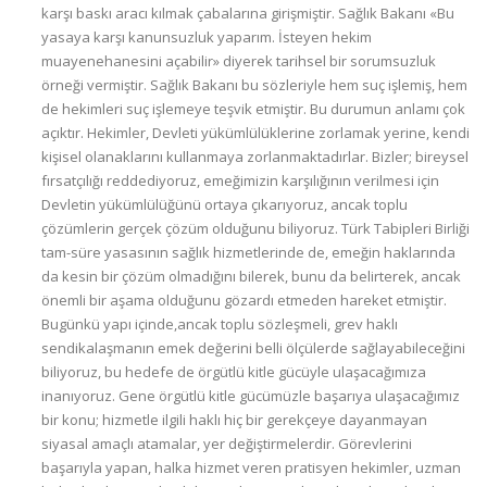
karşı baskı aracı kılmak çabalarına girişmiştir. Sağlık Bakanı «Bu
yasaya karşı kanunsuzluk yaparım. İsteyen hekim
muayenehanesini açabilir» diyerek tarihsel bir sorumsuzluk
örneği vermiştir. Sağlık Bakanı bu sözleriyle hem suç işlemiş, hem
de hekimleri suç işlemeye teşvik etmiştir. Bu durumun anlamı çok
açıktır. Hekimler, Devleti yükümlülüklerine zorlamak yerine, kendi
kişisel olanaklarını kullanmaya zorlanmaktadırlar. Bizler; bireysel
fırsatçılığı reddediyoruz, emeğimizin karşılığının verilmesi için
Devletin yükümlülüğünü ortaya çıkarıyoruz, ancak toplu
çözümlerin gerçek çözüm olduğunu biliyoruz. Türk Tabipleri Birliği
tam-süre yasasının sağlık hizmetlerinde de, emeğin haklarında
da kesin bir çözüm olmadığını bilerek, bunu da belirterek, ancak
önemli bir aşama olduğunu gözardı etmeden hareket etmiştir.
Bugünkü yapı içinde,ancak toplu sözleşmeli, grev haklı
sendikalaşmanın emek değerini belli ölçülerde sağlayabileceğini
biliyoruz, bu hedefe de örgütlü kitle gücüyle ulaşacağımıza
inanıyoruz. Gene örgütlü kitle gücümüzle başarıya ulaşacağımız
bir konu; hizmetle ilgili haklı hiç bir gerekçeye dayanmayan
siyasal amaçlı atamalar, yer değiştirmelerdir. Görevlerini
başarıyla yapan, halka hizmet veren pratisyen hekimler, uzman