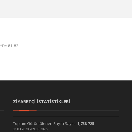
YFA:
81-82
ZİYARETÇİ İSTATİSTİKLERİ
Toplam Görüntülenen Sayfa Sayısı:
1,738,725
01.03.2020 - 09.08.2026