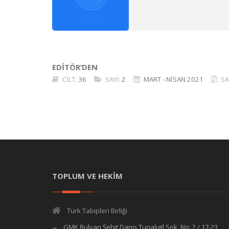
EDİTÖR’DEN
CİLT:
36
SAYI:
2
MART - NİSAN 2021
SA
TOPLUM VE HEKİM
Türk Tabipleri Birliği
GMK Bulvarı Şehit Daniş Tunalıgil Sok. No: 2 / 17-23,