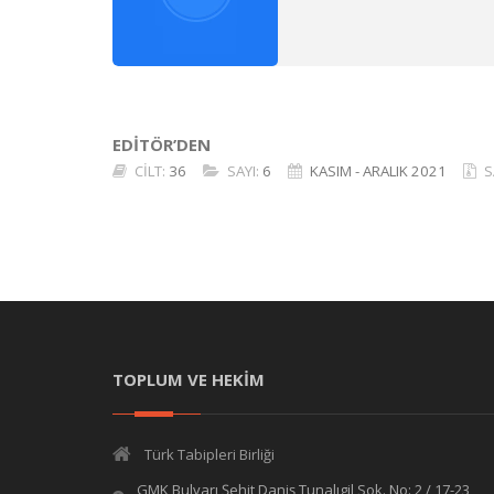
EDİTÖR’DEN
CİLT:
36
SAYI:
6
KASIM - ARALIK 2021
S
TOPLUM VE HEKİM
Türk Tabipleri Birliği
GMK Bulvarı Şehit Daniş Tunalıgil Sok. No: 2 / 17-23,