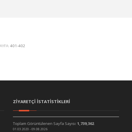
AYFA:
401-402
ZİYARETÇİ İSTATİSTİKLERİ
Toplam Görüntülenen Sayfa Sayısı:
1,739,362
01.03.2020 - 09.08.2026