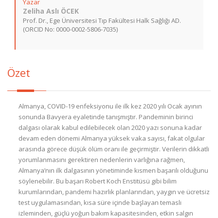
Yazar
Zeliha Aslı ÖCEK
Prof. Dr., Ege Üniversitesi Tıp Fakültesi Halk Sağlığı AD.
(ORCID No: 0000-0002-5806-7035)
Özet
Almanya, COVID-19 enfeksiyonu ile ilk kez 2020 yılı Ocak ayının
sonunda Bavyera eyaletinde tanışmıştır. Pandeminin birinci
dalgası olarak kabul edilebilecek olan 2020 yazı sonuna kadar
devam eden dönemi Almanya yüksek vaka sayısı, fakat olgular
arasında görece düşük ölüm oranı ile geçirmiştir. Verilerin dikkatli
yorumlanmasını gerektiren nedenlerin varlığına rağmen,
Almanya’nın ilk dalgasının yönetiminde kısmen başarılı olduğunu
söylenebilir. Bu başarı Robert Koch Enstitüsü gibi bilim
kurumlarından, pandemi hazırlık planlarından, yaygın ve ücretsiz
test uygulamasından, kısa süre içinde başlayan temaslı
izleminden, güçlü yoğun bakım kapasitesinden, etkin salgın