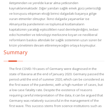
iletişiminden ve yerelde karar alma yetkisinden
kaynaklanmaktadır. Diğer yandan sağlık emek gücü yetersizliği
ve koruyucu ekipman eksiği birinci dalgadaki başarıya gölge
vuran etmenler olmuştur. İkinci dalgada yaşananlar ise
Almanya’da pandeminin ve toplumsal kısıtlamaların
kapitalizmin yarattığı eşitsizlikleri nasıl derinleştirdiğini, tedavi
edici hizmetleri ve teknolojiyi merkezine koyan ve neoliberal
reformların baskısı altındaki bir sağlık sisteminin uzun süren bir
krizin yönetimini devam ettiremeyeceğini ortaya koymuştur.
Summary
The first COVID-19 cases of Germany were diagnosed in the
state of Bavaria at the end of January 2020. Germany passed the
period until the end of summer 2020, which can be considered as
the first wave of the pandemic, with a high number of cases, but
a low case fatality rate. Despite the existence of reasons
requiring careful interpretation of the data, it can be argued that
Germany was relatively successful in the management of the
first wave. This success stems from science institutions such as