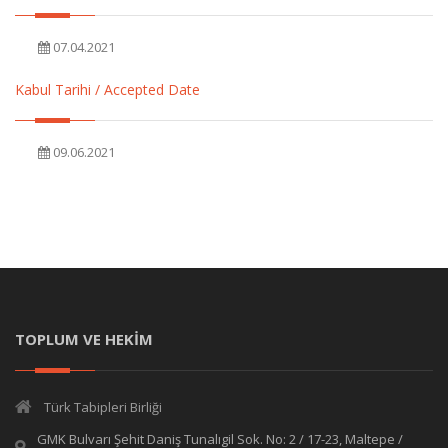
07.04.2021
Kabul Tarihi / Accepted Date
09.06.2021
TOPLUM VE HEKİM
Türk Tabipleri Birliği
GMK Bulvarı Şehit Daniş Tunalıgil Sok. No: 2 / 17-23, Maltepe /