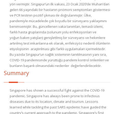
yön vermiştir. Singapur’un ilk vakası, 23 Ocak 2020’de Wuhan’dan
gelen 66 yaşındaki bir hastanın pnömoni semptomları göstermesi
ve PCR testinin pozitif çıkması ile doğrulanmıştır. Ülke,
pandemiyle mücadelede çok boyutlu bir sürveyans yaklaşımını
benimsemiştir. Bu, güncellenen vaka tanımları, temaslı izlemi,
farklı hasta gruplarında (solunum yolu enfeksiyonları ve
yoğun bakım yatışları) genişletilmiş bir sürveyans ve hekimlere
artırılmış test imkanlarına ek olarak, enfeksiyöz nedenli ölümlerin
etiyolojisinin araştırılması gibi farklı uygulamaları içermektedir.
Bu yazıda Singapur’un sağlık sisteminin tanıtılmasının yanı sıra,
COVID-19 pandemisinde yürüttüğü pandemi kontrol önlemleri ve
bunların başarılı olmasındaki nedenler değerlendirilecektir.
Summary
Singapore has shown a successful fight against the COVID-19
pandemic. Singapore has always been prone to infectious
diseases due to its location, climate and tourism. Lessons
learned while tackling the past SARS epidemic have guided the
country’s current approach to the pandemic. Singapore’s first