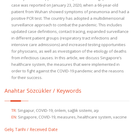
case was reported on January 23, 2020, when a 66-year-old
patient from Wuhan showed symptoms of pneumonia and had a
positive PCR test. The country has adopted a multidimensional
surveillance approach to combat the pandemic. This includes
updated case definitions, contact tracing, expanded surveillance
in different patient groups (respiratory tract infections and
intensive care admissions) and increased testing opportunities
for physicians, as well as investigation of the etiology of deaths
from infectious causes. In this article, we discuss Singapore’s
healthcare system, the measures that were implemented in
order to fight against the COVID-19 pandemic and the reasons
for their success.
Anahtar Sözcükler / Keywords
TR
:
Singapur, COVID-19, önlem, sağlık sistemi, aşı
EN
:
Singapore, COVID-19, measures, healthcare system, vaccine
Geliş Tarihi / Received Date