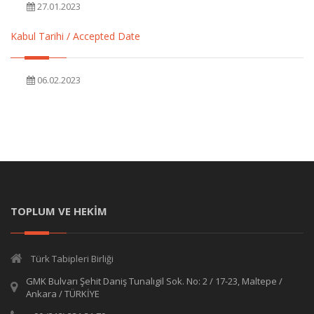
27.01.2023
Kabul Tarihi / Accepted Date
06.02.2023
TOPLUM VE HEKİM
Türk Tabipleri Birliği
GMK Bulvarı Şehit Daniş Tunalıgil Sok. No: 2 / 17-23, Maltepe /
Ankara / TÜRKİYE