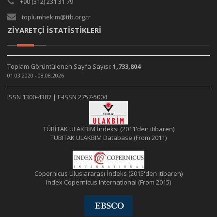
+90 (312) 231 31 79
toplumhekim@ttb.org.tr
ZİYARETÇİ İSTATİSTİKLERİ
Toplam Görüntülenen Sayfa Sayısı:
1,733,804
01.03.2020 - 08.08.2026
ISSN 1300-4387 | E-ISSN 2757-5004
TÜBİTAK ULAKBİM İndeksi (2011'den itibaren)
TUBITAK ULAKBIM Database (From 2011)
Copernicus Uluslararası İndeks (2015'den itibaren)
Index Copernicus International (From 2015)