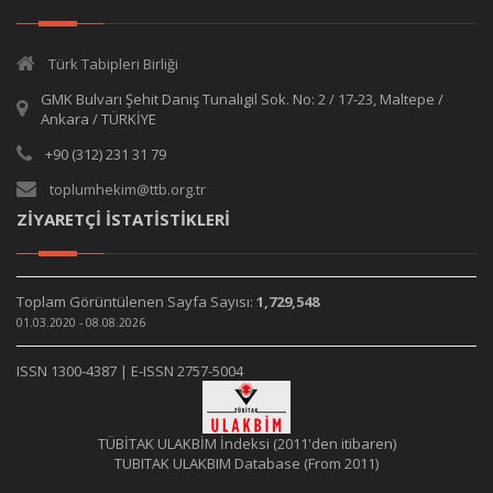
Türk Tabipleri Birliği
GMK Bulvarı Şehit Daniş Tunalıgil Sok. No: 2 / 17-23, Maltepe /
Ankara / TÜRKİYE
+90 (312) 231 31 79
toplumhekim@ttb.org.tr
ZİYARETÇİ İSTATİSTİKLERİ
Toplam Görüntülenen Sayfa Sayısı:
1,729,548
01.03.2020 - 08.08.2026
ISSN 1300-4387 | E-ISSN 2757-5004
TÜBİTAK ULAKBİM İndeksi (2011'den itibaren)
TUBITAK ULAKBIM Database (From 2011)