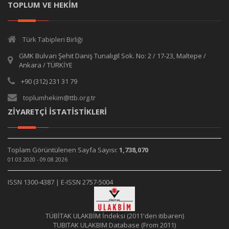
TOPLUM VE HEKİM
Türk Tabipleri Birliği
GMK Bulvarı Şehit Daniş Tunalıgil Sok. No: 2 / 17-23, Maltepe /
Ankara / TÜRKİYE
+90 (312) 231 31 79
toplumhekim@ttb.org.tr
ZİYARETÇİ İSTATİSTİKLERİ
Toplam Görüntülenen Sayfa Sayısı:
1,738,070
01.03.2020 - 09.08.2026
ISSN 1300-4387 | E-ISSN 2757-5004
TÜBİTAK ULAKBİM İndeksi (2011'den itibaren)
TUBITAK ULAKBIM Database (From 2011)