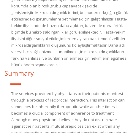
konumda olan birçok grubu kapsayacak şekilde
genişlemiştir. Mikro saldırganlık terimi, bu modern ırkçılığın günlük
etkileşimdeki görünümlerini betimlemek için geliştirilmiştir. Hasta-
hekim ilişkisinde de bazen daha açıktan, bazen de daha örtük
biçimde bu mikro saldırganlıklar görülebilmektedir. Hasta-hekim
ilişkisini diğer sosyal etkileşimlerden ayıran bazı temel özellikler
mikrosaldırganlıkların oluşumunu kolaylaştırmaktadır. Daha adil
ve eşitlikçi sağlık hizmeti sunabilmek için mikro saldırganlıkların
farkına varılması ve bunların önlenmesi için hekimlerin eğitilmesi
büyük önem taşımaktadır.
Summary
The services provided by physicians to their patients manifest
through a process of reciprocal interaction. This interaction can
sometimes be inherently therapeutic, while at other times it
becomes a crucial component of adherence to treatment.
Although many physicians believe they do not discriminate
against their patients, mutual prejudices can exist within any
social interaction, including the patient-physician relationship. As