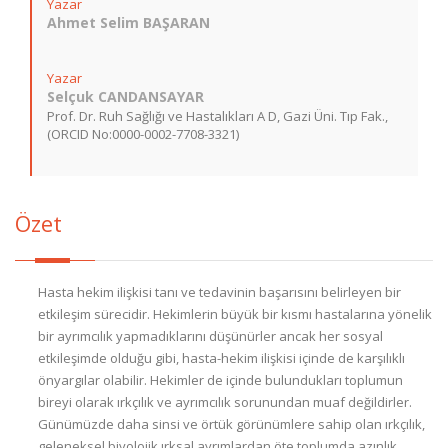
Yazar
Ahmet Selim BAŞARAN
Yazar
Selçuk CANDANSAYAR
Prof. Dr. Ruh Sağlığı ve Hastalıkları A D, Gazi Üni. Tıp Fak.,
(ORCID No:0000-0002-7708-3321)
Özet
Hasta hekim ilişkisi tanı ve tedavinin başarısını belirleyen bir
etkileşim sürecidir. Hekimlerin büyük bir kısmı hastalarına yönelik
bir ayrımcılık yapmadıklarını düşünürler ancak her sosyal
etkileşimde olduğu gibi, hasta-hekim ilişkisi içinde de karşılıklı
önyargılar olabilir. Hekimler de içinde bulundukları toplumun
bireyi olarak ırkçılık ve ayrımcılık sorunundan muaf değildirler.
Günümüzde daha sinsi ve örtük görünümlere sahip olan ırkçılık,
geleneksel biyolojik ırksal ayrımlardan öte toplumda azınlık