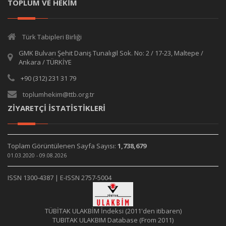
TOPLUM VE HEKİM
Türk Tabipleri Birliği
GMK Bulvarı Şehit Daniş Tunalıgil Sok. No: 2 / 17-23, Maltepe /
Ankara / TÜRKİYE
+90 (312) 231 31 79
toplumhekim@ttb.org.tr
ZİYARETÇİ İSTATİSTİKLERİ
Toplam Görüntülenen Sayfa Sayısı:
1,738,679
01.03.2020 - 09.08.2026
ISSN 1300-4387 | E-ISSN 2757-5004
TÜBİTAK ULAKBİM İndeksi (2011'den itibaren)
TUBITAK ULAKBIM Database (From 2011)