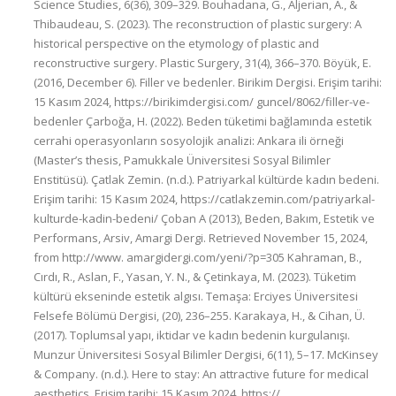
Science Studies, 6(36), 309–329. Bouhadana, G., Aljerian, A., &
Thibaudeau, S. (2023). The reconstruction of plastic surgery: A
historical perspective on the etymology of plastic and
reconstructive surgery. Plastic Surgery, 31(4), 366–370. Böyük, E.
(2016, December 6). Filler ve bedenler. Birikim Dergisi. Erişim tarihi:
15 Kasım 2024, https://birikimdergisi.com/ guncel/8062/filler-ve-
bedenler Çarboğa, H. (2022). Beden tüketimi bağlamında estetik
cerrahi operasyonların sosyolojik analizi: Ankara ili örneği
(Master’s thesis, Pamukkale Üniversitesi Sosyal Bilimler
Enstitüsü). Çatlak Zemin. (n.d.). Patriyarkal kültürde kadın bedeni.
Erişim tarihi: 15 Kasım 2024, https://catlakzemin.com/patriyarkal-
kulturde-kadin-bedeni/ Çoban A (2013), Beden, Bakım, Estetik ve
Performans, Arsiv, Amargi Dergi. Retrieved November 15, 2024,
from http://www. amargidergi.com/yeni/?p=305 Kahraman, B.,
Cırdı, R., Aslan, F., Yasan, Y. N., & Çetinkaya, M. (2023). Tüketim
kültürü ekseninde estetik algısı. Temaşa: Erciyes Üniversitesi
Felsefe Bölümü Dergisi, (20), 236–255. Karakaya, H., & Cihan, Ü.
(2017). Toplumsal yapı, iktidar ve kadın bedenin kurgulanışı.
Munzur Üniversitesi Sosyal Bilimler Dergisi, 6(11), 5–17. McKinsey
& Company. (n.d.). Here to stay: An attractive future for medical
aesthetics. Erişim tarihi: 15 Kasım 2024, https://