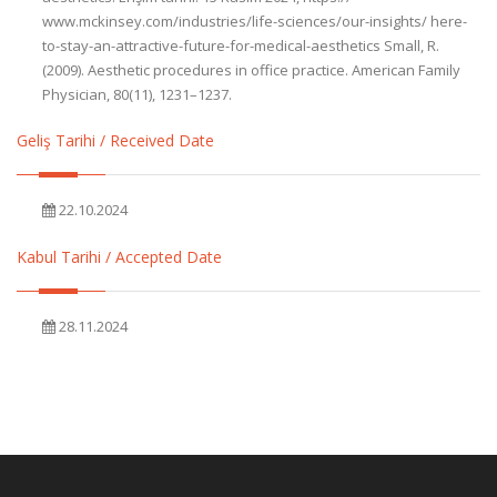
www.mckinsey.com/industries/life-sciences/our-insights/ here-
to-stay-an-attractive-future-for-medical-aesthetics Small, R.
(2009). Aesthetic procedures in office practice. American Family
Physician, 80(11), 1231–1237.
Geliş Tarihi / Received Date
22.10.2024
Kabul Tarihi / Accepted Date
28.11.2024