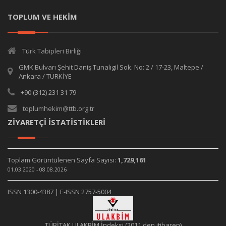
TOPLUM VE HEKİM
Türk Tabipleri Birliği
GMK Bulvarı Şehit Daniş Tunalıgil Sok. No: 2 / 17-23, Maltepe /
Ankara / TÜRKİYE
+90 (312) 231 31 79
toplumhekim@ttb.org.tr
ZİYARETÇİ İSTATİSTİKLERİ
Toplam Görüntülenen Sayfa Sayısı:
1,729,161
01.03.2020 - 08.08.2026
ISSN 1300-4387 | E-ISSN 2757-5004
TÜBİTAK ULAKBİM İndeksi (2011'den itibaren)