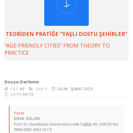
TEORİDEN PRATİĞE “YAŞLI DOSTU ŞEHİRLER”
“AGE-FRIENDLY CITIES” FROM THEORY TO
PRACTICE
Dosya-Derleme
CİLT:
40
SAYI:
1
OCAK - ŞUBAT 2025
SAYFA:
69-72
Yazar
Dilek ASLAN
Prof. Dr. Hacettepe Üniversitesi Halk Sağlığı AD. (ORCID No:
0000-0002-4053-2517)