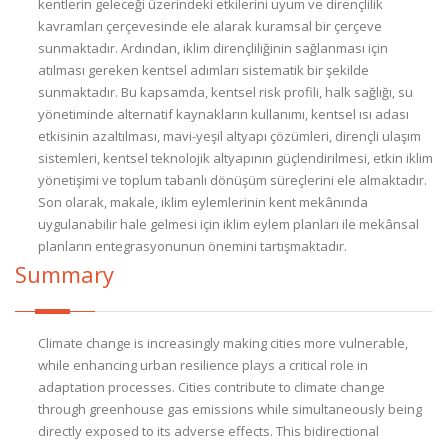
kentlerin geleceği üzerindeki etkilerini uyum ve dirençlilik
kavramları çerçevesinde ele alarak kuramsal bir çerçeve
sunmaktadır. Ardından, iklim dirençliliğinin sağlanması için
atılması gereken kentsel adımları sistematik bir şekilde
sunmaktadır. Bu kapsamda, kentsel risk profili, halk sağlığı, su
yönetiminde alternatif kaynakların kullanımı, kentsel ısı adası
etkisinin azaltılması, mavi-yeşil altyapı çözümleri, dirençli ulaşım
sistemleri, kentsel teknolojik altyapının güçlendirilmesi, etkin iklim
yönetişimi ve toplum tabanlı dönüşüm süreçlerini ele almaktadır.
Son olarak, makale, iklim eylemlerinin kent mekânında
uygulanabilir hale gelmesi için iklim eylem planları ile mekânsal
planların entegrasyonunun önemini tartışmaktadır.
Summary
Climate change is increasingly making cities more vulnerable,
while enhancing urban resilience plays a critical role in
adaptation processes. Cities contribute to climate change
through greenhouse gas emissions while simultaneously being
directly exposed to its adverse effects. This bidirectional