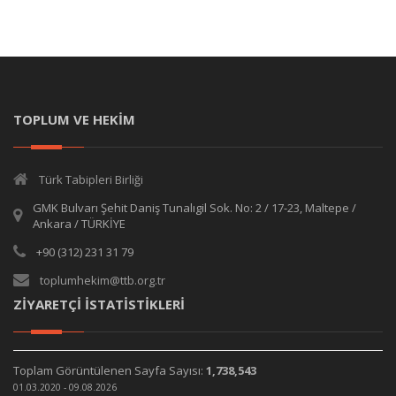
TOPLUM VE HEKİM
Türk Tabipleri Birliği
GMK Bulvarı Şehit Daniş Tunalıgil Sok. No: 2 / 17-23, Maltepe /
Ankara / TÜRKİYE
+90 (312) 231 31 79
toplumhekim@ttb.org.tr
ZİYARETÇİ İSTATİSTİKLERİ
Toplam Görüntülenen Sayfa Sayısı:
1,738,543
01.03.2020 - 09.08.2026