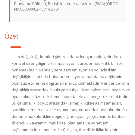
Planlama Bölümü, British Institute at Ankara (BIAA) (ORCID
No:0000-0002-1371-5270)
Özet
İklim değişikliği, kentleri giderek daha kırılgan hale getirirken,
kentsel dirençliliğin artırılması uyum süreçlerinde kritik bir rol
oynamaktadır. Kentler, sera gazı emisyonları yoluyla iklim
değişikliğine katkıda bulunurken, aynı zamanda bu değişimin
olumsuz etkilerine doğrudan maruz kalmaktadır. Kentler ve iklim
değişikliği arasındaki bu iki yönlü ilişki, iklim eylemlerini azaltım ve
uyum olmak üzere iki temel boyutta ele almayı gerektirmektedir.
Bu çalışma, iki boyut arasındaki sinerjik ilişkiyi azımsamadan,
özellikle kentlerim iklime uyumu boyutuna odaklanmaktadır. Bu
derleme makale, iklim değişikliğine uyum çerçevesinde kentsel
dirençlilik kavramını mekânsal planlama ve yönetişim
bağlamında incelemektedir. Çalışma, öncelikle iklim krizinin