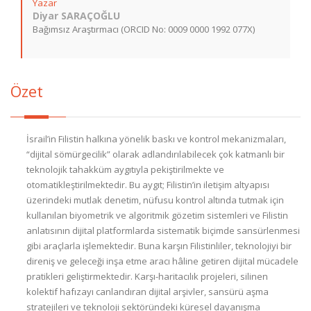
Yazar
Diyar SARAÇOĞLU
Bağımsız Araştırmacı (ORCID No: 0009 0000 1992 077X)
Özet
İsrail’in Filistin halkına yönelik baskı ve kontrol mekanizmaları,
“dijital sömürgecilik” olarak adlandırılabilecek çok katmanlı bir
teknolojik tahakküm aygıtıyla pekiştirilmekte ve
otomatikleştirilmektedir. Bu aygıt; Filistin’in iletişim altyapısı
üzerindeki mutlak denetim, nüfusu kontrol altında tutmak için
kullanılan biyometrik ve algoritmik gözetim sistemleri ve Filistin
anlatısının dijital platformlarda sistematik biçimde sansürlenmesi
gibi araçlarla işlemektedir. Buna karşın Filistinliler, teknolojiyi bir
direniş ve geleceği inşa etme aracı hâline getiren dijital mücadele
pratikleri geliştirmektedir. Karşı-haritacılık projeleri, silinen
kolektif hafızayı canlandıran dijital arşivler, sansürü aşma
stratejileri ve teknoloji sektöründeki küresel dayanışma