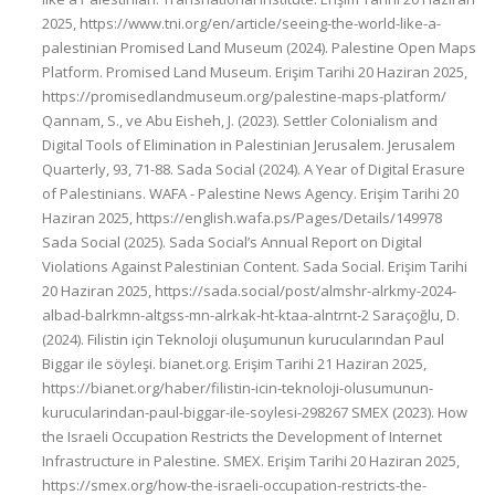
2025, https://www.tni.org/en/article/seeing-the-world-like-a-
palestinian Promised Land Museum (2024). Palestine Open Maps
Platform. Promised Land Museum. Erişim Tarihi 20 Haziran 2025,
https://promisedlandmuseum.org/palestine-maps-platform/
Qannam, S., ve Abu Eisheh, J. (2023). Settler Colonialism and
Digital Tools of Elimination in Palestinian Jerusalem. Jerusalem
Quarterly, 93, 71-88. Sada Social (2024). A Year of Digital Erasure
of Palestinians. WAFA - Palestine News Agency. Erişim Tarihi 20
Haziran 2025, https://english.wafa.ps/Pages/Details/149978
Sada Social (2025). Sada Social’s Annual Report on Digital
Violations Against Palestinian Content. Sada Social. Erişim Tarihi
20 Haziran 2025, https://sada.social/post/almshr-alrkmy-2024-
albad-balrkmn-altgss-mn-alrkak-ht-ktaa-alntrnt-2 Saraçoğlu, D.
(2024). Filistin için Teknoloji oluşumunun kurucularından Paul
Biggar ile söyleşi. bianet.org. Erişim Tarihi 21 Haziran 2025,
https://bianet.org/haber/filistin-icin-teknoloji-olusumunun-
kurucularindan-paul-biggar-ile-soylesi-298267 SMEX (2023). How
the Israeli Occupation Restricts the Development of Internet
Infrastructure in Palestine. SMEX. Erişim Tarihi 20 Haziran 2025,
https://smex.org/how-the-israeli-occupation-restricts-the-