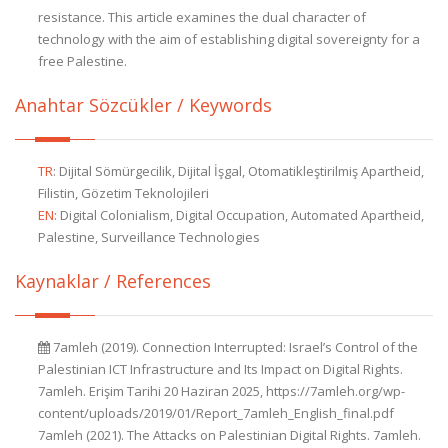
resistance. This article examines the dual character of
technology with the aim of establishing digital sovereignty for a
free Palestine.
Anahtar Sözcükler / Keywords
TR
:
Dijital Sömürgecilik, Dijital İşgal, Otomatikleştirilmiş Apartheid,
Filistin, Gözetim Teknolojileri
EN
:
Digital Colonialism, Digital Occupation, Automated Apartheid,
Palestine, Surveillance Technologies
Kaynaklar / References
7amleh (2019). Connection Interrupted: Israel’s Control of the
Palestinian ICT Infrastructure and Its Impact on Digital Rights.
7amleh. Erişim Tarihi 20 Haziran 2025, https://7amleh.org/wp-
content/uploads/2019/01/Report_7amleh_English_final.pdf
7amleh (2021). The Attacks on Palestinian Digital Rights. 7amleh.