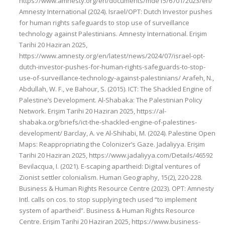
https://www.amnesty.org/en/documents/mde15/6701/2023/en/
Amnesty International (2024). Israel/OPT: Dutch Investor pushes
for human rights safeguards to stop use of surveillance
technology against Palestinians. Amnesty International. Erişim
Tarihi 20 Haziran 2025,
https://www.amnesty.org/en/latest/news/2024/07/israel-opt-
dutch-investor-pushes-for-human-rights-safeguards-to-stop-
use-of-surveillance-technology-against-palestinians/ Arafeh, N.,
Abdullah, W. F., ve Bahour, S. (2015). ICT: The Shackled Engine of
Palestine’s Development. Al-Shabaka: The Palestinian Policy
Network. Erişim Tarihi 20 Haziran 2025, https://al-
shabaka.org/briefs/ict-the-shackled-engine-of-palestines-
development/ Barclay, A. ve Al-Shihabi, M. (2024). Palestine Open
Maps: Reappropriating the Colonizer’s Gaze. Jadaliyya. Erişim
Tarihi 20 Haziran 2025, https://www.jadaliyya.com/Details/46592
Bevilacqua, I. (2021). E-scaping apartheid: Digital ventures of
Zionist settler colonialism. Human Geography, 15(2), 220-228.
Business & Human Rights Resource Centre (2023). OPT: Amnesty
Intl. calls on cos. to stop supplying tech used “to implement
system of apartheid”. Business & Human Rights Resource
Centre. Erişim Tarihi 20 Haziran 2025, https://www.business-