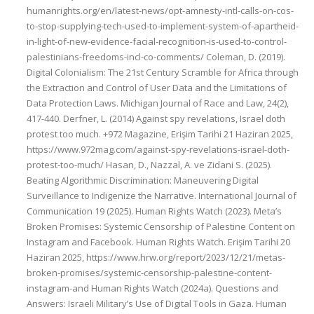
humanrights.org/en/latest-news/opt-amnesty-intl-calls-on-cos-
to-stop-supplying-tech-used-to-implement-system-of-apartheid-
in-light-of-new-evidence-facial-recognition-is-used-to-control-
palestinians-freedoms-incl-co-comments/ Coleman, D. (2019).
Digital Colonialism: The 21st Century Scramble for Africa through
the Extraction and Control of User Data and the Limitations of
Data Protection Laws. Michigan Journal of Race and Law, 24(2),
417-440. Derfner, L. (2014) Against spy revelations, Israel doth
protest too much. +972 Magazine, Erişim Tarihi 21 Haziran 2025,
https://www.972mag.com/against-spy-revelations-israel-doth-
protest-too-much/ Hasan, D., Nazzal, A. ve Zidani S. (2025).
Beating Algorithmic Discrimination: Maneuvering Digital
Surveillance to Indigenize the Narrative. International Journal of
Communication 19 (2025). Human Rights Watch (2023). Meta’s
Broken Promises: Systemic Censorship of Palestine Content on
Instagram and Facebook. Human Rights Watch. Erişim Tarihi 20
Haziran 2025, https://www.hrw.org/report/2023/12/21/metas-
broken-promises/systemic-censorship-palestine-content-
instagram-and Human Rights Watch (2024a). Questions and
Answers: Israeli Military’s Use of Digital Tools in Gaza. Human