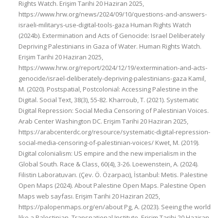
Rights Watch. Erişim Tarihi 20 Haziran 2025,
https://www.hrw.org/news/2024/09/10/questions-and-answers-
israeli-militarys-use-digital-tools-gaza Human Rights Watch
(2024b). Extermination and Acts of Genocide: Israel Deliberately
Depriving Palestinians in Gaza of Water. Human Rights Watch.
Erişim Tarihi 20 Haziran 2025,
https://www.hrw.org/report/2024/12/19/extermination-and-acts-
genocide/israel-deliberately-depriving-palestinians-gaza Kamil,
M. (2020). Postspatial, Postcolonial: Accessing Palestine in the
Digital. Social Text, 38(3), 55-82. Kharroub, T. (2021). Systematic
Digital Repression: Social Media Censoring of Palestinian Voices.
Arab Center Washington DC. Erişim Tarihi 20 Haziran 2025,
https://arabcenterdc.org/resource/systematic-digital-repression-
social-media-censoring-of-palestinian-voices/ Kwet, M. (2019).
Digital colonialism: US empire and the new imperialism in the
Global South. Race & Class, 60(4), 3-26. Loewenstein, A. (2024).
Filistin Laboratuvarı. (Çev. Ö. Özarpacı), İstanbul: Metis. Palestine
Open Maps (2024). About Palestine Open Maps. Palestine Open
Maps web sayfası. Erişim Tarihi 20 Haziran 2025,
https://palopenmaps.org/en/about Pg, A. (2023). Seeing the world
like a Palestinian. Transnational Institute. Erişim Tarihi 20 Haziran