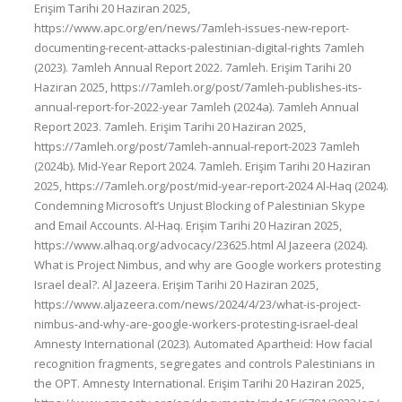
Erişim Tarihi 20 Haziran 2025,
https://www.apc.org/en/news/7amleh-issues-new-report-
documenting-recent-attacks-palestinian-digital-rights 7amleh
(2023). 7amleh Annual Report 2022. 7amleh. Erişim Tarihi 20
Haziran 2025, https://7amleh.org/post/7amleh-publishes-its-
annual-report-for-2022-year 7amleh (2024a). 7amleh Annual
Report 2023. 7amleh. Erişim Tarihi 20 Haziran 2025,
https://7amleh.org/post/7amleh-annual-report-2023 7amleh
(2024b). Mid-Year Report 2024. 7amleh. Erişim Tarihi 20 Haziran
2025, https://7amleh.org/post/mid-year-report-2024 Al-Haq (2024).
Condemning Microsoft’s Unjust Blocking of Palestinian Skype
and Email Accounts. Al-Haq. Erişim Tarihi 20 Haziran 2025,
https://www.alhaq.org/advocacy/23625.html Al Jazeera (2024).
What is Project Nimbus, and why are Google workers protesting
Israel deal?. Al Jazeera. Erişim Tarihi 20 Haziran 2025,
https://www.aljazeera.com/news/2024/4/23/what-is-project-
nimbus-and-why-are-google-workers-protesting-israel-deal
Amnesty International (2023). Automated Apartheid: How facial
recognition fragments, segregates and controls Palestinians in
the OPT. Amnesty International. Erişim Tarihi 20 Haziran 2025,