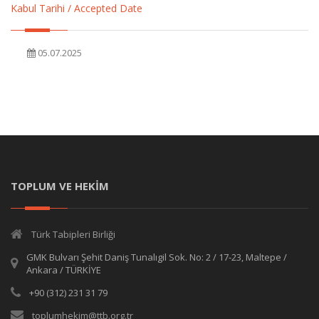
Kabul Tarihi / Accepted Date
05.07.2025
TOPLUM VE HEKİM
Türk Tabipleri Birliği
GMK Bulvarı Şehit Daniş Tunalıgil Sok. No: 2 / 17-23, Maltepe /
Ankara / TÜRKİYE
+90 (312) 231 31 79
toplumhekim@ttb.org.tr