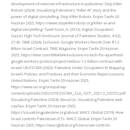
development-of-internet-infrastructure-in-palestine/ Stop Killer
Robots (2024). Visualizing Palestine’s “Killer AI” story and the
power of digital storytelling. Stop Killer Robots. Erişim Tarihi 20
Haziran 2025, https://www.stopkillerrobots.org/killer-ai-and-
digital-storytelling/ Tawil-Souri, H. (2012). Digital Occupation:
Gaza’s High-Tech Enclosure. Journal of Palestine Studies, 41(2),
27-45. TIME (2024). Exclusive: Google Workers Revolt Over $1.2
Billion Israel Contract. TIME Magazine. Erişim Tarihi 20 Haziran
2025, https://time.com/6964364/exclusive-no-tech-for-apartheid-
google-workers-protest-project-nimbus-1-2-billion-contract-with-
israel/ UN ESCWA (2022). Palestine Under Occupation III: Mapping
Israel’s Policies and Practices and their Economic Repercussions.
United Nations. Erişim Tarihi 20 Haziran 2025,
https://www.un.org/unispal/wp-
content/uploads/2022/07/E.ESCWA_.CL6_.GCP_.2021.3_220722.pdf
Visualizing Palestine (2024). About Us. Visualizing Palestine web
sayfası. Erişim Tarihi 20 Haziran 2025,
https://visualizingpalestine.org/about/ WACC Global (2019). How
Israel controls Palestinian ICTs. WACC Global. Erişim Tarihi 20
Haziran 2025, https://waccglobal.org/how-israel-controls-