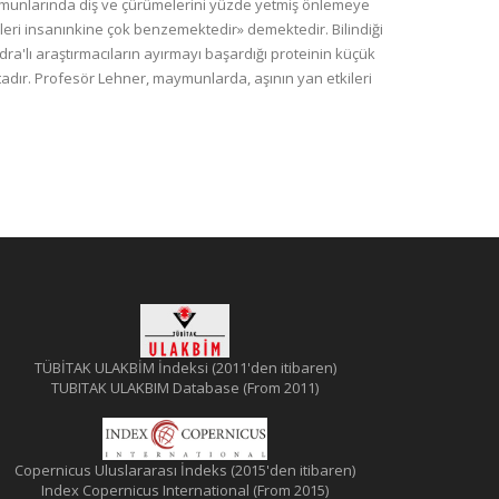
 maymunlarında diş ve çürümelerini yüzde yetmiş önlemeye
eri insanınkine çok benzemektedir» demektedir. Bilindiği
ra'lı araştırmacıların ayırmayı başardığı proteinin küçük
tadır. Profesör Lehner, maymunlarda, aşının yan etkileri
TÜBİTAK ULAKBİM İndeksi (2011'den itibaren)
TUBITAK ULAKBIM Database (From 2011)
Copernicus Uluslararası İndeks (2015'den itibaren)
Index Copernicus International (From 2015)