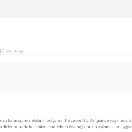
SAYFA:
53
an bir araştırma ekibinin bulguları The Lancet Tıp Dergisinde yayınlanarak 
irdiklerini, aşıda kullanılan maddelerin insanoğlunu da aşılamak icin uygu