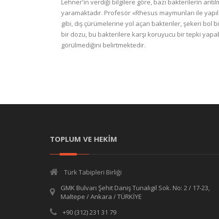
Lehner'in verdiği bilgilere göre, bazı bakterilerin ar
yaramaktadır. Profesör «Rhesus maymunları ile yapıla
gibi, dış çürümelerine yol açan bakteriler, şekeri bol
bir dozu, bu bakterilere karşı koruyucu bir tepki yap
görülmediğini belirtmektedir.
TOPLUM VE HEKİM
Türk Tabipleri Birliği
GMK Bulvarı Şehit Daniş Tunalıgil Sok. No: 2 / 17-23,
Maltepe / Ankara / TÜRKİYE
+90 (312) 231 31 79