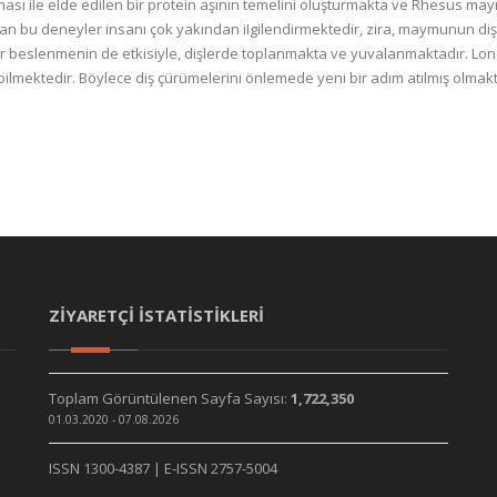
ıtılması ile elde edilen bir protein aşının temelini oluşturmakta ve Rhesus
n bu deneyler insanı çok yakından iIgilendirmektedir, zira, maymunun dişl
 bir beslenmenin de etkisiyle, dişlerde toplanmakta ve yuvalanmaktadır. Lond
abilmektedir. Böylece diş çürümelerini önlemede yeni bir adım atılmış olmak
ZİYARETÇİ İSTATİSTİKLERİ
Toplam Görüntülenen Sayfa Sayısı:
1,722,350
01.03.2020 - 07.08.2026
ISSN 1300-4387 | E-ISSN 2757-5004