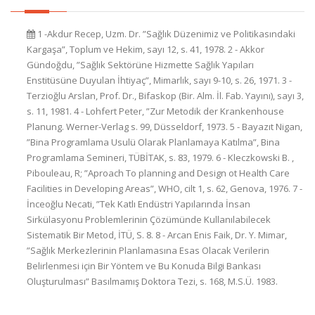
1 -Akdur Recep, Uzm. Dr. ”Sağlık Düzenimiz ve Politikasındaki
Kargaşa”, Toplum ve Hekim, sayı 12, s. 41, 1978. 2 - Akkor
Gündoğdu, ”Sağlık Sektörüne Hizmette Sağlık Yapıları
Enstitüsüne Duyulan İhtiyaç”, Mimarlık, sayı 9-10, s. 26, 1971. 3 -
Terzioğlu Arslan, Prof. Dr., Bifaskop (Bir. Alm. İl. Fab. Yayını), sayı 3,
s. 11, 1981. 4 - Lohfert Peter, ”Zur Metodik der Krankenhouse
Planung. Werner-Verlag s. 99, Düsseldorf, 1973. 5 - Bayazıt Nigan,
”Bina Programlama Usulü Olarak Planlamaya Katılma”, Bina
Programlama Semineri, TÜBİTAK, s. 83, 1979. 6 - Kleczkowski B. ,
Pibouleau, R; ”Aproach To planning and Design ot Health Care
Facilities in Developing Areas”, WHO, cilt 1, s. 62, Genova, 1976. 7 -
İnceoğlu Necati, ”Tek Katlı Endüstri Yapılarında İnsan
Sirkülasyonu Problemlerinin Çözümünde Kullanılabilecek
Sistematik Bir Metod, İTÜ, S. 8. 8 - Arcan Enis Faik, Dr. Y. Mimar,
”Sağlık Merkezlerinin Planlamasına Esas Olacak Verilerin
Belirlenmesi için Bir Yöntem ve Bu Konuda Bilgi Bankası
Oluşturulması” Basılmamış Doktora Tezi, s. 168, M.S.Ü. 1983.