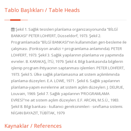
Tablo Başlıkları / Table Heads
Şekil 1. Sağlık tesisleri planlama organizasyonunda ”BİLGİ
BANKASI” PETER LOHFERT, Düsseldorf, 1973. Şekil 2.
Programlamada ”BİLGİ BANKASI”nın kullanımdan geri-besleme ile
çalışması. (Fonksiyon analizi = programlama anlamında). PETER
LOHFERT, 1973. Şekil 3. Sağlık yapılarının planlama ve yapımında
evreler. B. KARAKAŞ, İTÜ, 1979. Şekil 4. Bilgi bankasında bilgilerin
işlenip program ihtiyacının saptanması işlemleri. PETER LOHFERT,
1973. Şekil 5. Ülke sağlık planlamasma ait sistem açılımlımında
planlama düzeyleri. E.A. LOWE, 1971 . Şekil 6. Sağlık yapılarının
planlama-yapım evrelerine ait sistem açılım düzeyleri. J. DELRUE,
Louvain, 1969. Şekil 7. Sağlık yapılarının ’PROGRAMLAMA
EVRESİ”ne ait sistem açılım düzeyleri. E.F. ARCAN, M.S.Ü., 1983.
Şekil 8. Bilgi bankası - kullanıcı gereksinimleri - sınıflama sistemi.
NİGAN BAYAZIT, TÜBİTAK, 1979
Kaynaklar / References