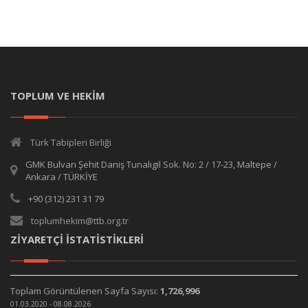
TOPLUM VE HEKİM
Türk Tabipleri Birliği
GMK Bulvarı Şehit Daniş Tunalıgil Sok. No: 2 / 17-23, Maltepe /
Ankara / TÜRKİYE
+90 (312) 231 31 79
toplumhekim@ttb.org.tr
ZİYARETÇİ İSTATİSTİKLERİ
Toplam Görüntülenen Sayfa Sayısı:
1,726,996
01.03.2020 - 08.08.2026