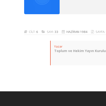
CİLT:
6
SAYI:
33
HAZİRAN 1984
SAYFA:
Yazar
Toplum ve Hekim Yayın Kurulu