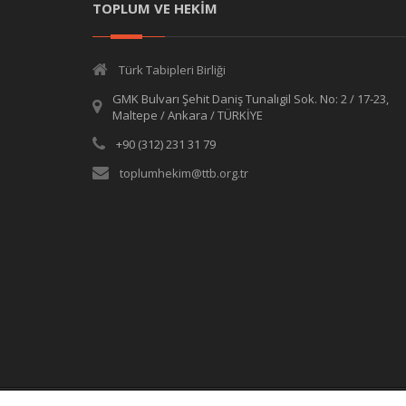
TOPLUM VE HEKİM
Türk Tabipleri Birliği
GMK Bulvarı Şehit Daniş Tunalıgil Sok. No: 2 / 17-23,
Maltepe / Ankara / TÜRKİYE
+90 (312) 231 31 79
toplumhekim@ttb.org.tr