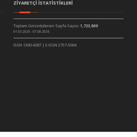
ZİYARETÇİ İSTATİSTİKLERİ
Toplam Görüntülenen Sayfa Sayısı:
1,723,809
01.03.2020 - 07.08.2026
ISSN 1300-4387 | E-ISSN 2757-5004