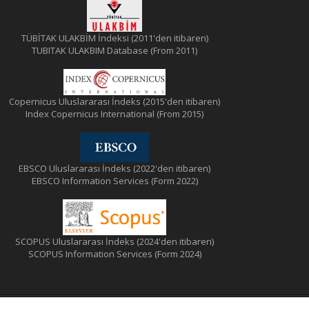
TÜBİTAK ULAKBİM İndeksi (2011'den itibaren)
TUBITAK ULAKBIM Database (From 2011)
Copernicus Uluslararası İndeks (2015'den itibaren)
Index Copernicus International (From 2015)
EBSCO Uluslararası İndeks (2022'den itibaren)
EBSCO Information Services (Form 2022)
SCOPUS Uluslararası İndeks (2024'den itibaren)
SCOPUS Information Services (Form 2024)