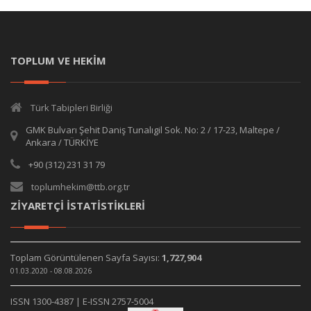
TOPLUM VE HEKİM
Türk Tabipleri Birliği
GMK Bulvarı Şehit Daniş Tunalıgil Sok. No: 2 / 17-23, Maltepe /
Ankara / TÜRKİYE
+90 (312) 231 31 79
toplumhekim@ttb.org.tr
ZİYARETÇİ İSTATİSTİKLERİ
Toplam Görüntülenen Sayfa Sayısı:
1,727,904
01.03.2020 - 08.08.2026
ISSN 1300-4387 | E-ISSN 2757-5004