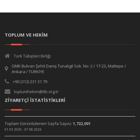
TOPLUM VE HEKİM
Türk Tabipleri Birliği
GMK Bulvarı Şehit Daniş Tunalıgil Sok. No: 2 / 17-23, Maltepe /
Ankara / TÜRKİYE
+90 (312) 231 31 79
toplumhekim@ttb.org.tr
ZİYARETÇİ İSTATİSTİKLERİ
Toplam Görüntülenen Sayfa Sayısı:
1,722,001
01.03.2020 - 07.08.2026