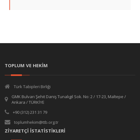
TOPLUM VE HEKİM
Türk Tabipleri Birliği
GMK Bulvarı Şehit Daniş Tunalıgil Sok. No: 2 / 17-23, Maltepe /
Ankara / TÜRKİYE
+90 (312) 231 31 79
toplumhekim@ttb.org.tr
ZİYARETÇİ İSTATİSTİKLERİ