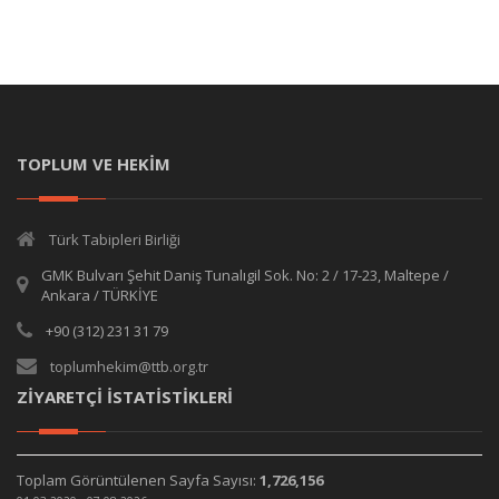
TOPLUM VE HEKİM
Türk Tabipleri Birliği
GMK Bulvarı Şehit Daniş Tunalıgil Sok. No: 2 / 17-23, Maltepe /
Ankara / TÜRKİYE
+90 (312) 231 31 79
toplumhekim@ttb.org.tr
ZİYARETÇİ İSTATİSTİKLERİ
Toplam Görüntülenen Sayfa Sayısı:
1,726,156