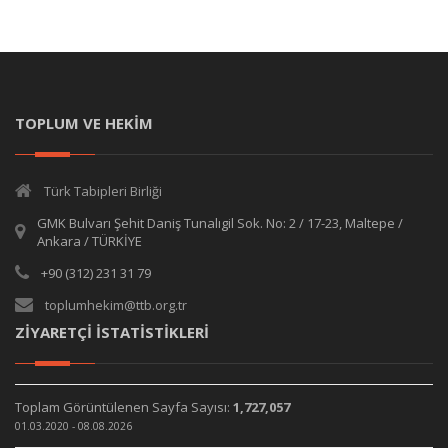
TOPLUM VE HEKİM
Türk Tabipleri Birliği
GMK Bulvarı Şehit Daniş Tunalıgil Sok. No: 2 / 17-23, Maltepe /
Ankara / TÜRKİYE
+90 (312) 231 31 79
toplumhekim@ttb.org.tr
ZİYARETÇİ İSTATİSTİKLERİ
Toplam Görüntülenen Sayfa Sayısı:
1,727,057
01.03.2020 - 08.08.2026