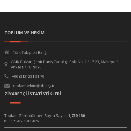
TOPLUM VE HEKİM
Türk Tabipleri Birliği
GMK Bulvarı Şehit Daniş Tunalıgil Sok. No: 2 / 17-23, Maltepe /
Ankara / TÜRKİYE
+90 (312) 231 31 79
toplumhekim@ttb.org.tr
ZİYARETÇİ İSTATİSTİKLERİ
Toplam Görüntülenen Sayfa Sayısı:
1,739,130
01.03.2020 - 09.08.2026