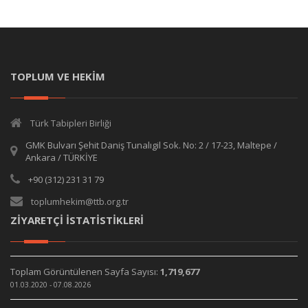
TOPLUM VE HEKİM
Türk Tabipleri Birliği
GMK Bulvarı Şehit Daniş Tunalıgil Sok. No: 2 / 17-23, Maltepe /
Ankara / TÜRKİYE
+90 (312) 231 31 79
toplumhekim@ttb.org.tr
ZİYARETÇİ İSTATİSTİKLERİ
Toplam Görüntülenen Sayfa Sayısı:
1,719,677
01.03.2020 - 07.08.2026