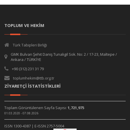
TOPLUM VE HEKİM
Türk Tabipleri Birliği
GMK Bulvarı Şehit Daniş Tunalıgil Sok. No: 2 / 17-23, Maltepe /
Ankara / TÜRKİYE
+90 (312) 231 31 79
toplumhekim@ttb.org.tr
ZİYARETÇİ İSTATİSTİKLERİ
Toplam Görüntülenen Sayfa Sayısı:
1,721,975
01.03.2020 - 07.08.2026
ISSN 1300-4387 | E-ISSN 2757-5004