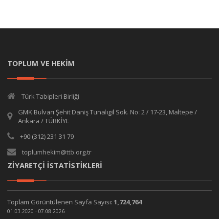
TOPLUM VE HEKİM
Türk Tabipleri Birliği
GMK Bulvarı Şehit Daniş Tunalıgil Sok. No: 2 / 17-23, Maltepe /
Ankara / TÜRKİYE
+90 (312) 231 31 79
toplumhekim@ttb.org.tr
ZİYARETÇİ İSTATİSTİKLERİ
Toplam Görüntülenen Sayfa Sayısı:
1,724,764
01.03.2020 - 07.08.2026