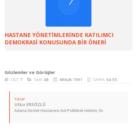
HASTANE YÖNETİMLERİNDE KATILIMCI
DEMOKRASİ KONUSUNDA BİR ÖNERİ
Gözlemler ve Görüşler
CİLT:
7
SAYI:
48
ARALIK 1991
SAYFA:
54-55
Yazar
Utku ERSÖZLÜ
Adana Devlet Hastanesi Acil Poliklinik Hekimi, Dr.