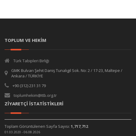
TOPLUM VE HEKİM
Türk Tabipleri Birliği
GMK Bulvarı Şehit Daniş Tunalıgil Sok. No: 2 / 17-23, Maltepe /
Ankara / TÜRKİYE
+90 (312) 231 31 79
toplumhekim@ttb.org.tr
ZİYARETÇİ İSTATİSTİKLERİ
Toplam Görüntülenen Sayfa Sayısı:
1,717,712
01.03.2020 - 06.08.2026