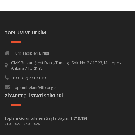
TOPLUM VE HEKİM
Türk Tabipleri Birliği
GMK Bulvarı Şehit Daniş Tunalıgil Sok. No: 2 / 17-23, Maltepe /
Ankara / TÜRKİYE
+90 (312) 231 31 79
toplumhekim@ttb.org.tr
ZİYARETÇİ İSTATİSTİKLERİ
Toplam Görüntülenen Sayfa Sayısı:
1,719,191
01.03.2020 - 07.08.2026