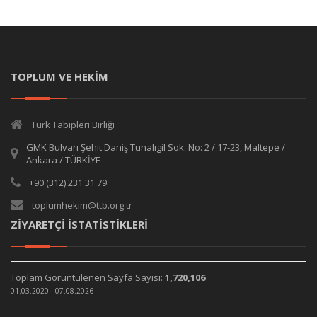
TOPLUM VE HEKİM
Türk Tabipleri Birliği
GMK Bulvarı Şehit Daniş Tunalıgil Sok. No: 2 / 17-23, Maltepe /
Ankara / TÜRKİYE
+90 (312) 231 31 79
toplumhekim@ttb.org.tr
ZİYARETÇİ İSTATİSTİKLERİ
Toplam Görüntülenen Sayfa Sayısı:
1,720,106
01.03.2020 - 07.08.2026