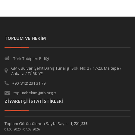
TOPLUM VE HEKİM
Türk Tabipleri Birliği
GMK Bulvarı Şehit Daniş Tunalıgil Sok. No: 2 / 17-23, Maltepe /
Ankara / TÜRKİYE
+90 (312) 231 31 79
toplumhekim@ttb.org.tr
ZİYARETÇİ İSTATİSTİKLERİ
Toplam Görüntülenen Sayfa Sayısı:
1,721,235
01.03.2020 - 07.08.2026