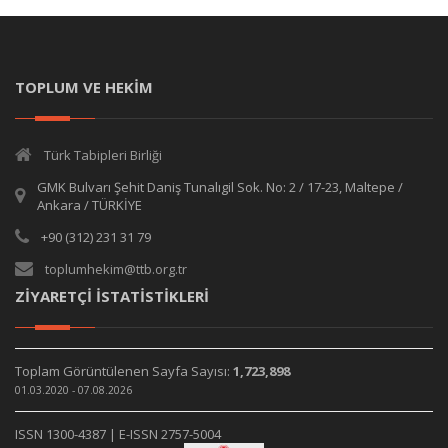
TOPLUM VE HEKİM
Türk Tabipleri Birliği
GMK Bulvarı Şehit Daniş Tunalıgil Sok. No: 2 / 17-23, Maltepe /
Ankara / TÜRKİYE
+90 (312) 231 31 79
toplumhekim@ttb.org.tr
ZİYARETÇİ İSTATİSTİKLERİ
Toplam Görüntülenen Sayfa Sayısı:
1,723,898
01.03.2020 - 07.08.2026
ISSN 1300-4387 | E-ISSN 2757-5004