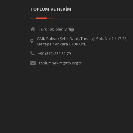
TOPLUM VE HEKİM
Türk Tabipleri Birliği
GMK Bulvarı Şehit Daniş Tunalıgil Sok. No: 2 / 17-23,
Maltepe / Ankara / TÜRKİYE
+90 (312) 231 31 79
toplumhekim@ttb.org.tr