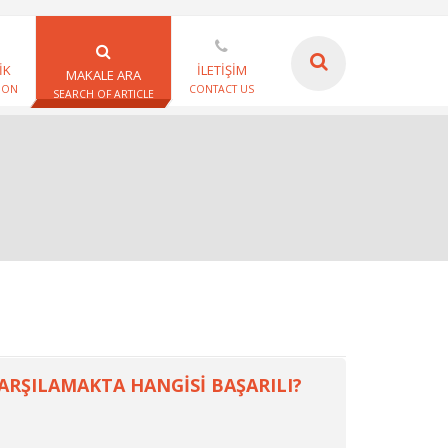
İK
İLETİŞİM
MAKALE ARA
ION
CONTACT US
SEARCH OF ARTICLE
KARŞILAMAKTA HANGİSİ BAŞARILI?