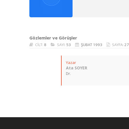
Gözlemler ve Görüşler
CİLT:
8
SAYI:
53
ŞUBAT 1993
SAYFA:
27
Yazar
Ata SOYER
Dr.