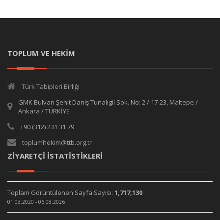
TOPLUM VE HEKİM
Türk Tabipleri Birliği
GMK Bulvarı Şehit Daniş Tunalıgil Sok. No: 2 / 17-23, Maltepe /
Ankara / TÜRKİYE
+90 (312) 231 31 79
toplumhekim@ttb.org.tr
ZİYARETÇİ İSTATİSTİKLERİ
Toplam Görüntülenen Sayfa Sayısı:
1,717,130
01.03.2020 - 06.08.2026