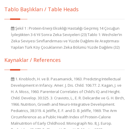
Tablo Başlıkları / Table Heads
Şekil 1 : Protein-Enerji Eksikliği Hastalığı Geçirmiş 14 Çocuğun
İyileştikten 3-6 Yıl Sonra Zeka Seviyeleri (23) Tablo 1: Wechsler’in
Zeka Seviyesi Sınıflandırması ve Yüzde Dağılımı ile Araştırması
Yapılan Türk Köy Çocuklarının Zeka Bölümü Yüzde Dağılımı (32)
Kaynaklar / References
1. Knobloch, H. ve B. Pasamanick, 1963. Predicting Intellectual
Development in Infancy. Amer. J. Dis. Child. 106:77. 2. Kagan, J. ve
H. A. Moss, 1960. Parenteral Correlates of Child’s IQ and Height.
Child. Develop. 30:325. 3. Cravioto, L., E. R. Delicardie ve G. H. Birch,
1966. Nutrition, Growth and Neuro-Integrative Development.
Pediatrics, 38:319. 4. Jeliffe, E. F. and D. B. Jeliffe, 1969. The Arm
Circumference as a Public Health Index of Protein-Calorie
Malnutrition of Early Childhood. Monograph No. 8, J. Europ.