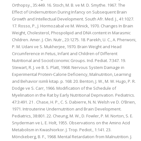
Orthopsy., 35:449. 16. Stoch, M. B. ve M. D. Smythe. 1967. The
Effect of Undernutrition During Infancy on Subsequent Brain
Growth and Intellectual Development. South Afr. Med. J., 41:1027.
17. Rosso, P., J. Hormozabal ve M. Winick, 1970. Changes In Brain
Weight, Cholesterol, Phospolipid and DNA content in Marasmic
Children. Amer. J. Clin. Nutr., 23:1275. 18. Parekh, U. C., A. Pherwoni,
P. M. Udani ve S. Mukherjee, 1970. Brain Weight and Head
Circumference in Fetus, Infant and Children of Different
Nutritional and SocioEconomic Groups. Ind. Pediat. 7:347. 19.
Stewart, R. J. ve B. S. Platt, 1968. Nervous System Damage in
Experimental Protein-Calorie Deficiency, Malnutrition, Learning
and Behavior isimli kitap. p. 168. 20. Benton, J. W., M. W. Hugo, P. R.
Dodge ve S. Carr, 1966. Modification of the Schedule of
Myelination in the Rat by Early Nutritional Deprivation. Pediatrics.
47:3:491. 21 . Chase, H. P., C. S. Dabierre, N. N. Welsh ve D. O’Brien,
1971. Introuterine Undernutrition and Brain Development.
Pediatrics, 38:801. 22. Cheung, M. W., D. Fowler, P. M. Norton, S. E.
Snyderman ve L. E. Holt, 1955. Observations on the Amino Acid
Metabolism in Kwashiorkor. J. Trop. Pediot., 1:141. 23.
Mönckeberg, B. F., 1968. Mental Retardation from Malnutrition. J.