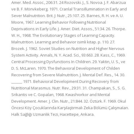
Amer. Med. Assoc., 206:31. 24 Rozovski. J., S. Novoa. J. F. Abarzua
ve B. F. Mönvkeberg. 1971. Cranlal Transillumination in Early and
Sever Malnutrition. Brit. J: Nutr., 25:107. 25. Barnes, R. H. ve A. U.
Moore, 1967. Learning Behavior Following Nutritional
Deprivations in Early Life. J. Amer. Diet. Assos., 51:34. 26. Thorpe.
W. H., 1968. The Evolutionary Stages of Learning Capacity.
Malnutrition. Learning and Behavior isimli kitap. p. 110. 27.
Brozek. J. 1962. Soviet Studies on Nutrition and Higher Nervous
System Activity. Annals, N. Y. Acad. Sci., 93:663. 28. Kass, C., 1969.
Central Processing Dysfunctions In Children. 29. Yaktin, U. S., ve
D. S. McLaren. 1970. The Behavioral Development of Childen
Recovering from Severe Malnutrition. J. Mental Def. Res., 14. 30.
______ 1971. Behavioral Development During Recovery from
Nutritional Marasmus. Nutr. Rev., 29:31. 31. Champakan, S., S. G.
Srikantis ve C. Gopalan, 1968. Kwashiorkor and Mental
Development. Amer. J. Clin. Nutr., 21:844. 32. Öztürk. F. 1969. Okul
Öncesi Köy Çocuklarında Karşılaştırmalı Zeka Bölümü ÇalışmaIarı.
Halk Sağlığı Uzmanlık Tezi, Hacettepe, Ankara.