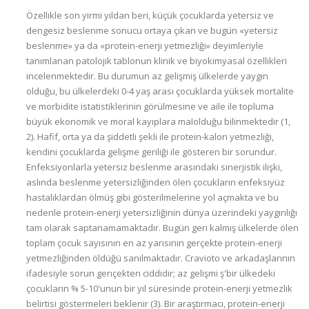
Özellikle son yirmi yıldan beri, küçük çocuklarda yetersiz ve dengesiz beslenme sonucu ortaya çıkan ve bugün «yetersiz beslenme» ya da «protein-enerji yetmezliği» deyimleriyle tanımlanan patolojik tablonun klinik ve biyokimyasal özellikleri incelenmektedir. Bu durumun az gelişmiş ülkelerde yaygın olduğu, bu ülkelerdeki 0-4 yaş arası çocuklarda yüksek mortalite ve morbidite istatistiklerinin görülmesine ve aile ile topluma büyük ekonomik ve moral kayıplara maIolduğu bilinmektedir (1, 2). Hafif, orta ya da şiddetli şekli ile protein-kalori yetmezliği, kendini çocuklarda gelişme geriliği ile gösteren bir sorundur. Enfeksiyonlarla yetersiz beslenme arasındaki sinerjistik ilişki, aslında beslenme yetersizliğinden ölen çocukların enfeksiyüz hastalıklardan ölmüş gibi gösterilmelerine yol açmakta ve bu nedenle protein-enerji yetersizliğinin dünya üzerindeki yaygınlığı tam olarak saptanamamaktadır. Bugün geri kalmış ülkelerde ölen toplam çocuk sayısının en az yarısının gerçekte protein-enerji yetmezliğinden öldüğü sanılmaktadır. Cravioto ve arkadaşlarının ifadesiyle sorun gerıçekten ciddidir; az gelişmi ş'bir ülkedeki çocukların % 5-10'unun bir yıl süresinde protein-enerji yetmezlik belirtisi göstermeleri beklenir (3). Bir araştırmacı, protein-enerji yetmezlik sorununu, sadece en sivri noktasıyla su yüzeyinde görülen bir buzaağına benzetmiştir (4). Bugün yetersiz beslenme hastalığı geçiren çocukların bir bölümü, diyet ve ilaç müdahalesiyle, ölmemektedir. Ama hayatta kalanlar eskiden geçirdikleri hastalığın izlerini taşımaya devam ederler. Bu izlerin en belirgini, fizik gelişme geriliğidir. Çocukluğunda protein-enerji yetmezlik hastalığı geçirenlerin genellikle kısa boylu ve düşük ağırlıklı yetişkinler haline geldiği bilinmektedir (3, 5). Son yıllara dek, protein-enerji yetmezliği sorunu üzerine yapılan araştırmalar daha çok eksikliğin fizik gelişmeye olan etkilerini incelemekteydi; beslenme ile merkezi sinir sistemi ve davranış şekilleri arasında bir ilişkinin olabileceği pek düşünülmüyordu. Beslenme konusunda çalışanların bu konuya gereğince eğilmemelerinin nedeni, gelişme sırasında merkezi sinir sisteminin «korunduğu» ve vücutta ortaya çıkan bio-moleküler değişikliklerin, en ileri aşamalarda bile beyin işlemlerini önemli ölçüde etkilemeyeceği görüşünün benimsenmiş olmasıydı. Aslında, bunun tamamen böyle olmadığına işaret eden belirtiler de vardı; bazı beslenme bozukluklarında nörolojik ve psikolojik aksaklıklar görülüyordu. Örneğin, protein yetmezliği (kwashiorkor) de görülen apati, pellegranın ileri evrelerinde rastlanan bunama (dementia) gibi durumların, dengesiz yada yetersiz beslenme ile vücuda alınamayan besin unsurlarının vücutta oluşturdukları bio-moleküler değişikliklerle merkezi sinir sistemini etkiledikleri görülüyor, ama nedense, derinlemesine incelenmiyorlardı. Beslenmecilerin sonunda beslenme ile sinirsel işlevlerin ilişkili olabileceğini düşünüp bunu incelemeye başlamaları, biyolojik bilim dallarında beyin araştırmasına bütün dünyada hız verilmesiyle olmuştur. Bugün merkezi sinir sistemi ve davranış psikolojisi hakkında öğrenilenler, beyin işlevlerinin salt bir çevresel algılama ve bunları entegre etme dizisi içinde düşünülemeyeceğini, bütün algıların özgül organik olaylar çerçevesinde merkezi-sinir sisteminde entegre olduklarını gösterir niteliktedir (6). Beslenme ile merkezi sinir sisteminin gelişmesi, algıların entegrasyonu ve davranış şekilleri arasındaki ilişkiler özellikle 1966 yılından bu yana araştırılmaya başlanmıştır. Aradan geçen kısa süre içinde toplanan veriler, bir ilişkinin gerçekten varolduğunu göstermektedir. I. Beslenme ve Beyin Dokusunun Gelişmesi Memelilerde beyin dokusunun gelişmesi benzer aşamalardan geçer; bu tür hayvanlarda beyin, ana rahminde gelişmeye başlar ve genellikle doğumdan hemen önce yada sonra, gelişme hızının en yüksek noktasına ulaşır. Insan beyninin en hızlı geliştiği devre, ana rahmindeki dönemdir. Beynin gelişme hızı özellikle doğumdan önceki 2-3 ayda doruğuna varır. Bu gelişme, doğumdan sonraki ilk altı aylık dönemde de, gittikçe azalan bir hızla da olsa, devam eder (7). İnsan yavrusunda beyin gelişmesi vücut gelişimine oranla daha hızlıdır ve beyin özellikle hayatın ilk yılları sırasında gelişiminin en büyük kısmını tamamlamaktadır. Coursin'e göre (8), dört yaşındaki bir çocuğun merkezi sinir sisteminin gelişmesi, % 80 -90 oranında tamamlanmış olmaktadır. Winick'in (9) hayvan beyinleri üzerine yaptığı incelemeler, beynin dört değişik bölümündeki hücre sayısının, hayatın ilk 14-21 günlük devresinde belirli bir sayıya dek arttığını, sonra bu artışın durduğunu göstermektedir. Yazar, benzer tipte bir organik gelişme şeklinin insan beyinlerinde de olabileceği görüşündedir. Beyin Gelişiminin Organik Esasları, Beslenme ve Öğrenme Beynin gelişme devresinde, merkezi sinir sisteminde özellikle protein ve myelin sentezi artmaktadır. Deanin ve Gordon (10), protein sentezinin hem merkezi sinir sisteminin gelişmesi, hem de öğrenme ve anımsama gibi olayların düzen içinde yürütülmesi için gerekli olduğu görüşündedirler. Bu araştırmacılara göre protein, ribosomlarda oluştuktan sonra sinaps'a taşınmakta ve burada fonksiyonel işlevler görmektedir. Anlaşıldığına göre, bu işlevlerden biri de öğrenme ve anımsamayı sağlamaktır. Gurowitz'in belleğin moleküler esasları üzerine yazdığı inceleme yapıtında (11), belleğin kimyasal esaslara dayandığı görüşünün bilimsel çevrelerde kabul edildiğine işaret edilmektedir. Bu yazara göre, belleğin özü, bir tür protein makromolekülüdür. Protein sentezini engelleyen ilaçlar (actinomycin-D gibi) alan hayvanların öğrenme ve anımsama yeteneği düşer. Yazar, yapıtında öğrenme ve anımsama olaylarının DNA, RNA ve protein kompleksleri sayesinde olduğu görüşünü savunmaktadır. Bu bulguları kabul edecek olursak, beyin dokusunun gelişmesi ve normal çalışması için proteinlerin gerçekten gerekli olduğu sonucuna varmamız kaçınılmazdır. Nitekim, Gordon ve Deanin de bu görüştedirler; bu yazarlar, beyin dokusunun gelişmesi ve normal işıemesi için ortamda sürekli bir amino asit birikintisi (pool) olmalıdır, demektedirler. Beyin gelişimi sırasında sentezi artan diğer madde, myelin ise, sinir hücrelerinin oluşması için gereklidir. Protein-enerji eksiklik hastalıklarında hem protein, hem de myelin sentezleme kapasitesinin düştüğü bulunmuştur (12). Avitaminozların da beyin gelişimini etkileyeceği yolunda görüşler vardır; gerçi vitamin eksikliğinin beyin gelişmesini yapısal olarak etkilediğini kanıtlayan bir araştırmaya rastlamadık, ama elimizde, vitamin eksikliği durumunda anormal davranışlar gösteren çocuklar hakkında bazı bilgiler var; Coursin (13), piridoksin eksikliğinde çocuklarda epileptik nöbetler ve hiper-irritabilite olduğu, bu çocuklarda anormal EEG görüntüleri göründüğünü yazmaktadır. Yine Coursin 'e göre folik asit eksikliği ileri derecede zeka geriliğine yol açmaktadır. Endonezya'da yapılan bir araştırma, çocukluğunda protein-enerji yetmezlik hastalığı ile birlikte avitaminoz A geçirmiş çocuklarda zeka geriliğinin özellikle belirli olduğunu bulmuştur (14). «Kritik Devre» Varsayımı Bu bölümün başında işaret edildiği gibi, merkezi sinir sisteminin gelişmesi, hayatın ilk günlerinde çok hızlı olmaktadır. Bu gerçeğin anlaşılması, hayatın bu erken günlerinde organizmaya yöneltilen bir travmanın bu gelişmeyi etkileyebileceği görüşünü uyandırmaktadır. Beynin hızla geliştiği devreye, yani ilk altı aylık döneme ve bunu izleyen 4 yaşına dek olan döneme «kritik devre» denilmektedir. Bu devrenin en önemli bölümü, ilk altı aydır. Bu zaman süresince ortaya çıkabilecek ciddi bir protein-enerji yetmezliği hastalığı beyin işlemlerini az yada çok etkileyecektir. İlk altı aylık dönemden sonra gelen ve 4 yaşa dek süren ikinci dönem de önemlidir, çünkü beyin gelişimi bu sürede de, çok hızlı olmasa bile, devam etmekte ve yetişkin halinin % 85'ini tamamlamaktadır. Şu halde altı aylıktan dört yaşa dek geçen süre de önemlidir. Kiritik devre süresince organizmanın bir yada birkaç besin unsurundan yararlanmasını önleyen primer (protein-enerji yetmezliği) yada sekonder (metabolizma hastalıkları) bozukluklara karşı dikkatli davranmak gerekmektedir. «Kritik devre» varsayımını doğrulayan ilginç araştırmalardan biri, Cravioto ve Robles (15) tarafından yapılmıştır. Bu araştırıcılar, protein-yetmezlik hastalığıyla hastaneye yatan çocukları ilk gelişlerindeki yaşa göre sınıflamışlar ve hastaneye yattıklarında altı aylık yada daha genç olan çocuklar diyet tedavisi ile iyileşip fizik gelişmeleri de normal sınırlar içine girse bile, çocuklardan optimal psiko-motor test sonuçları almanın olanaksız olduğunu görmüşlerdir. II. Yapısal, Biokimyasal ve Davranış Değişiklikleri a) Yapısal ve Biokimyasal Değişiklikler . : Stoch ve Smythe (16) isimli araştırıcılar; çoğu araştırmaların iki yaşı geçkin (yani beyin gelişiminin büyük bir bölümünü tamamlamış) çocuklarda yapıldığı için, beyin tahribatının derecesi hakkında iyi bilgi vermedikleri görüşüyle hareket ederek geniş kapsamlı bir inceleme yapmışlardır. Bu yazarlar, erken yaşlarda (yani 1 yaştan önce) ileri protein-enerji yetmezlik hastalığıyla hastaneye yatan 20 Güney Afrikalı çocuğu 11 yıl süreyle incelemişler, bu çocukların antropometrik ölçülerini almışlar ve kendilerine birkaç tip zeka ve gelişme testi uygulamışlardır. Bu ölçütleri, araştırma grubuyla aynı sosyoekonomik çevreyi paylaşan normal kontrol grubunun ölçütleriyle karşılaştırdıklarında, araştırma grubunun, diğerlerine kıyasla baş çevresi ve boylarının önemli ölçüde düşük değer verdiğini saptamışlardır. Aynı çocuklara uygulanan psikolojik testler bunlarda algılama ve öğrenmenin normalden daha uzun sürede gerçekleştirdiğini göstermiştir. Gessell Gelişme Testi (*) ile de normallerle hastalık geçirenler arasında 20 birimlik bir fark olduğu bulunmuştur. Stooh ve Smythe'in bu bulguları, yapısal değişiklik (baş çevresinin küçük olması) ile zeka gelişmesi (Gessell test sonuçları) arasında bir ilişkiye işaret etmektedir. Yukarıdakilere benzer sonuçlar b