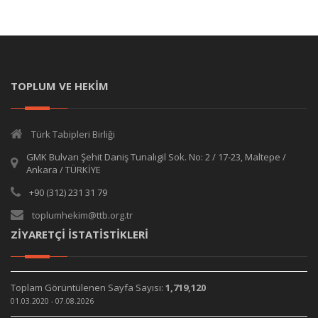
TOPLUM VE HEKİM
Türk Tabipleri Birliği
GMK Bulvarı Şehit Daniş Tunalıgil Sok. No: 2 / 17-23, Maltepe /
Ankara / TÜRKİYE
+90 (312) 231 31 79
toplumhekim@ttb.org.tr
ZİYARETÇİ İSTATİSTİKLERİ
Toplam Görüntülenen Sayfa Sayısı:
1,719,120
01.03.2020 - 07.08.2026