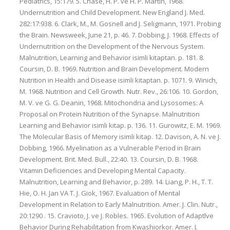
Pediatrlcs, 15:179. 5. Chase, H. P. ve H. P. Martin, 1968.
Undernutrition and Child Development. New England J. Med.
282:17:938. 6. Clark, M., M. Gosnell and J. Seligmann, 1971. Probing
the Brain. Newsweek, June 21, p. 46. 7. Dobbing, J. 1968. Effects of
Undernutrition on the Development of the Nervous System.
Malnutrition, Learning and Behavior isimli kitaptan. p. 181. 8.
Coursin, D. B. 1969. Nutrition and Brain Development. Modern
Nutrition in Health and Disease isimli kitaptan. p. 1071. 9. Winich,
M. 1968. Nutrition and Cell Growth. Nutr. Rev., 26:106. 10. Gordon,
M. V. ve G. G. Deanin, 1968. Mitochondria and Lysosomes: A
Proposal on Protein Nutrition of the Synapse. Malnutrition
Learning and Behavior isimli kitap. p. 136. 11. Gurowitz, E. M. 1969.
The Molecular Basis of Memory isimli kitap. 12. Davison, A. N. ve J.
Dobbing, 1966. Myelination as a Vulnerable Period in Brain
Development. Brit. Med. Bull., 22:40. 13. Coursin, D. B. 1968.
Vitamin Deficiencies and Developing Mental Capacity.
Malnutrition, Learning and Behavior, p. 289. 14. Liang, P. H., T. T.
Hie, O. H. Jan VA T. J. Giok, 1967. Evaluation of Mental
Development in Relation to Early Malnutrition. Amer. J. Clin. Nutr.,
20:1290 . 15. Cravioto, J. ve J. Robles. 1965. Evolution of Adaptlve
Behavior During Rehabilitation from Kwashiorkor. Amer. J.