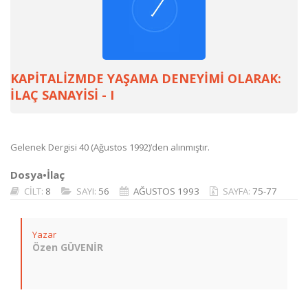
KAPİTALİZMDE YAŞAMA DENEYİMİ OLARAK:
İLAÇ SANAYİSİ - I
Gelenek Dergisi 40 (Ağustos 1992)’den alınmıştır.
Dosya•İlaç
CİLT:
8
SAYI:
56
AĞUSTOS 1993
SAYFA:
75-77
Yazar
Özen GÜVENİR