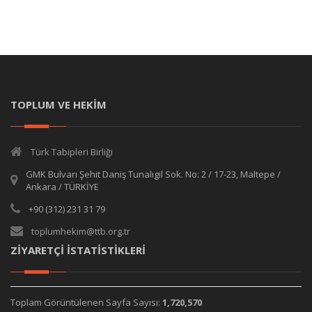
TOPLUM VE HEKİM
Türk Tabipleri Birliği
GMK Bulvarı Şehit Daniş Tunalıgil Sok. No: 2 / 17-23, Maltepe /
Ankara / TÜRKİYE
+90 (312) 231 31 79
toplumhekim@ttb.org.tr
ZİYARETÇİ İSTATİSTİKLERİ
Toplam Görüntülenen Sayfa Sayısı:
1,720,570